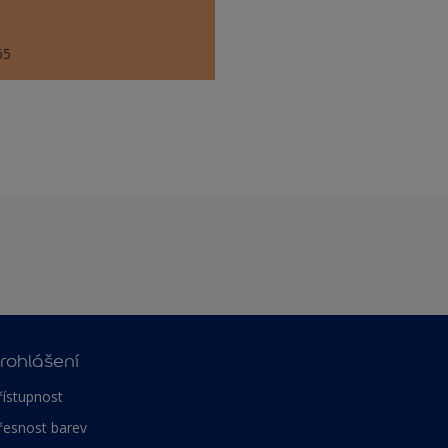
65
rohlášení
řístupnost
řesnost barev