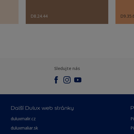
D8.24.44
D9.35.
Sledujte nás
Další Dulux web stránky
P
duluxmalir.cz
P
duluxmaliar.sk
P