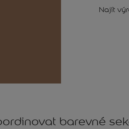
Najít vý
ordinovat barevné se