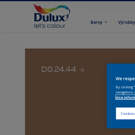
Barvy
Výrobk
D8.24.44
We respe
By clicking
navigation, 
více infor
Cookies