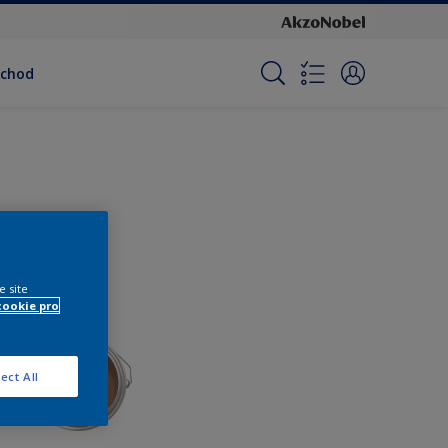
bchod
e site
cookie pro
ect All