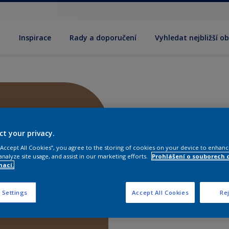
y
Inspirace
Rady a doporučení
Vyhledat nejbližší o
ct your privacy.
 “Accept All Cookies”, you agree to the storing of cookies on your device to enhanc
analyze site usage, and assist in our marketing efforts.
Prohlášení o souborech 
mací.
 Settings
Accept All Cookies
Rej