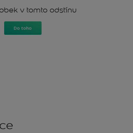
robek v tomto odstínu
Do toho
kce