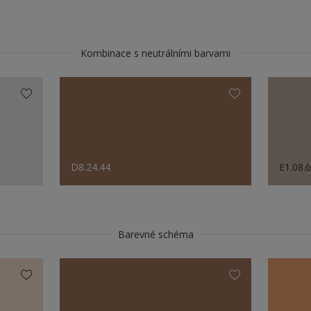
Kombinace s neutrálními barvami
D8.24.44
E1.08.
Barevné schéma