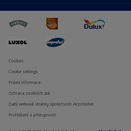
duluxmaliar.sk
Mapa stránek
Přístupnost
duluxprodejnabarev.cz
Přesnost barev
duluxpredajnafarieb.sk
Cookies
Cookie settings
Právní informace
Ochrana osobních dat
Další webové stránky společnosti AkzoNobel
Prohlášení o přístupnosti