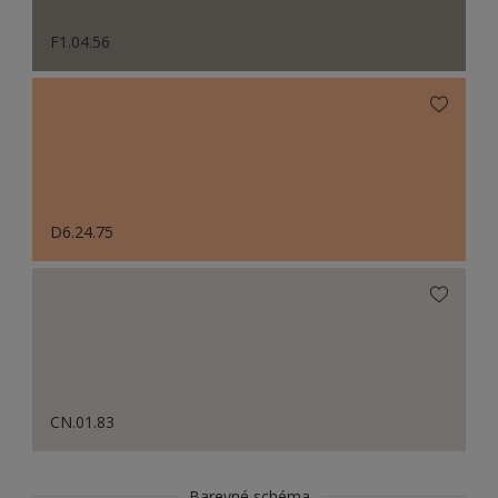
F1.04.56
D6.24.75
CN.01.83
Barevné schéma