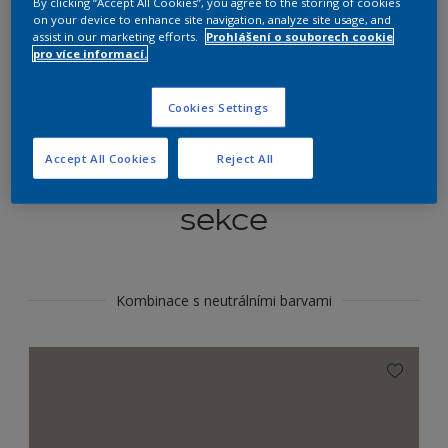
By clicking “Accept All Cookies”, you agree to the storing of cookies
Najít výrobek v tomto odstínu
on your device to enhance site navigation, analyze site usage, and
assist in our marketing efforts.
Prohlášení o souborech cookie
pro více informací.
Do toho
Cookies Settings
Accept All Cookies
Reject All
Koordinovat barevné
sekce
Kombinace s neutrálními barvami