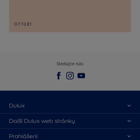
D7.10.81
Sledujte nás
Dulux
O nás
Další Dulux web stránky
Kontaktujte nás
duluxmalir.cz
Prohlášení
Najít obchod