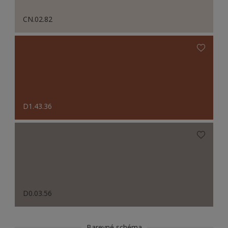
CN.02.82
D1.43.36
D0.03.56
Barevné schéma