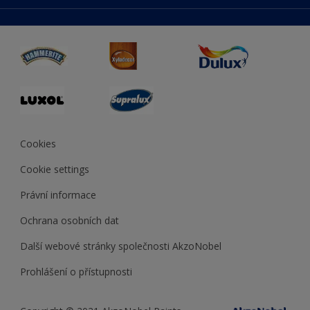
duluxmaliar.sk
Mapa stránek
Přístupnost
duluxprodejnabarev.cz
Přesnost barev
duluxpredajnafarieb.sk
Cookies
Cookie settings
Právní informace
Ochrana osobních dat
Další webové stránky společnosti AkzoNobel
Prohlášení o přístupnosti