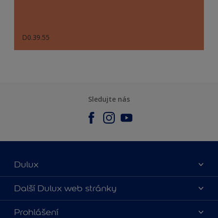
D0.39.55
Sledujte nás
Dulux
O nás
Další Dulux web stránky
Kontaktujte nás
duluxmalir.cz
Prohlášení
Najít obchod