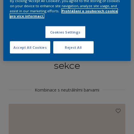
By clicking “Accept All Cookies”, you agree to the storing of cookies
Najít výrobek v tomto odstínu
on your device to enhance site navigation, analyze site usage, and
assist in our marketing efforts.
Prohlášení o souborech cookie
pro více informací.
Do toho
Cookies Settings
Accept All Cookies
Reject All
Koordinovat barevné
sekce
Kombinace s neutrálními barvami