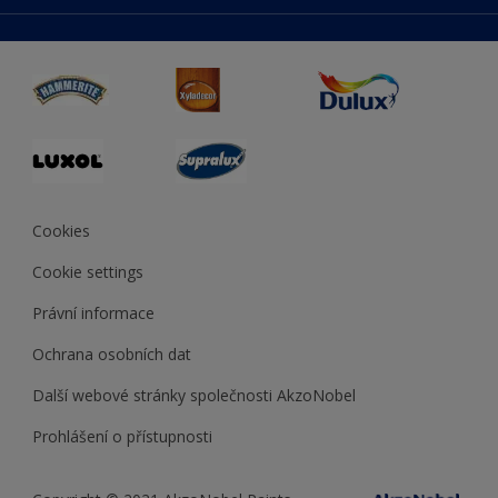
duluxmaliar.sk
Mapa stránek
Přístupnost
duluxprodejnabarev.cz
Přesnost barev
duluxpredajnafarieb.sk
Cookies
Cookie settings
Právní informace
Ochrana osobních dat
Další webové stránky společnosti AkzoNobel
Prohlášení o přístupnosti