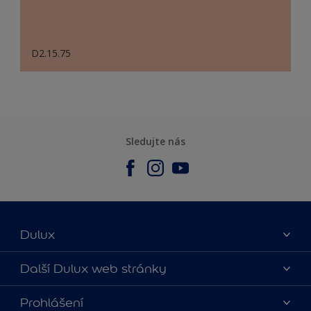
D2.15.75
Sledujte nás
Dulux
O nás
Další Dulux web stránky
Kontaktujte nás
duluxmalir.cz
Prohlášení
Najít obchod