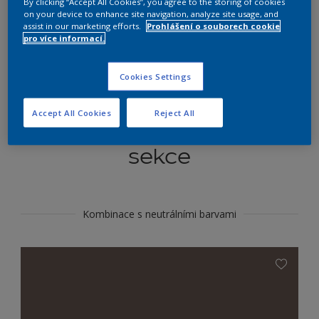
By clicking “Accept All Cookies”, you agree to the storing of cookies
Najít výrobek v tomto odstínu
on your device to enhance site navigation, analyze site usage, and
assist in our marketing efforts.
Prohlášení o souborech cookie
pro více informací.
Do toho
Cookies Settings
Accept All Cookies
Reject All
Koordinovat barevné
sekce
Kombinace s neutrálními barvami