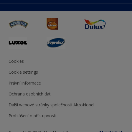
duluxmaliar.sk
Mapa stránek
Přístupnost
duluxprodejnabarev.cz
Přesnost barev
duluxpredajnafarieb.sk
Cookies
Cookie settings
Právní informace
Ochrana osobních dat
Další webové stránky společnosti AkzoNobel
Prohlášení o přístupnosti