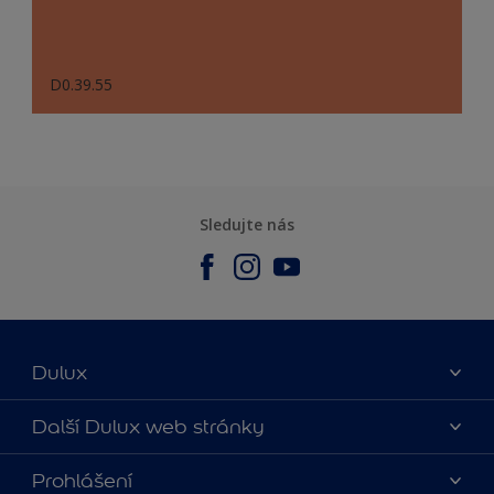
D0.39.55
Sledujte nás
Dulux
O nás
Další Dulux web stránky
Kontaktujte nás
duluxmalir.cz
Prohlášení
Najít obchod