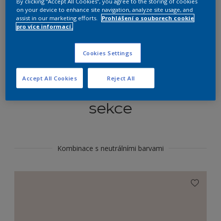
By clicking “Accept All Cookies”, you agree to the storing of cookies
Najít výrobek v tomto odstínu
on your device to enhance site navigation, analyze site usage, and
assist in our marketing efforts.
Prohlášení o souborech cookie
pro více informací.
Do toho
Cookies Settings
Accept All Cookies
Reject All
Koordinovat barevné
sekce
Kombinace s neutrálními barvami