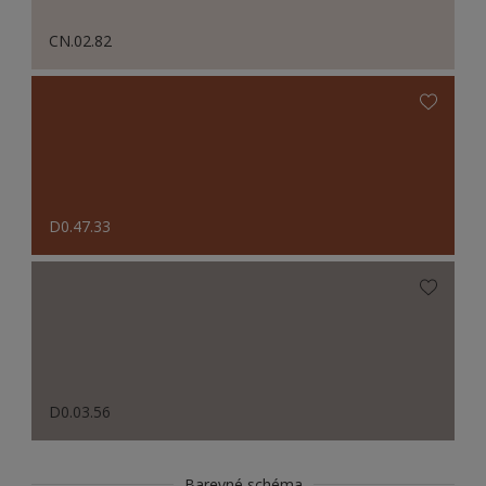
CN.02.82
D0.47.33
D0.03.56
Barevné schéma