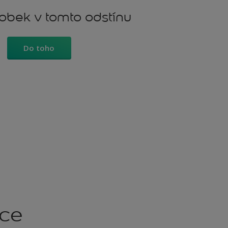
robek v tomto odstínu
Do toho
kce