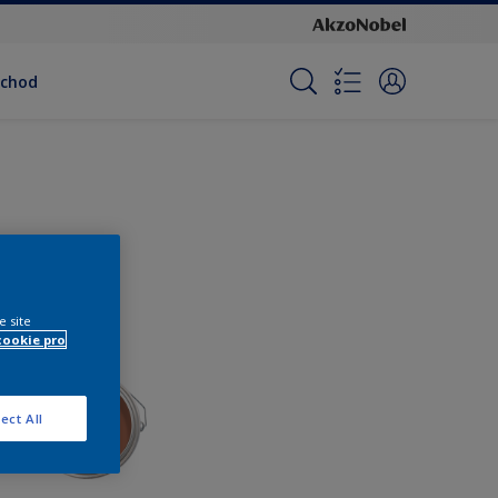
bchod
e site
cookie pro
ect All