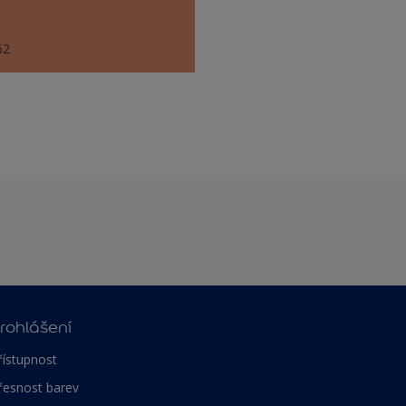
62
rohlášení
řístupnost
řesnost barev