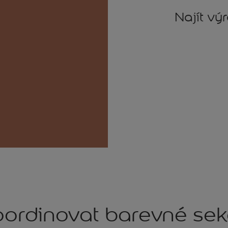
Najít vý
ordinovat barevné se