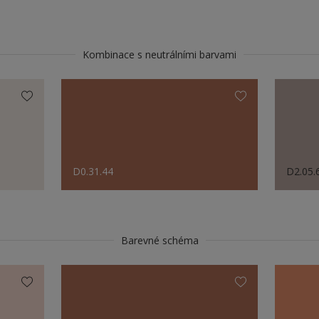
Kombinace s neutrálními barvami
D0.31.44
D2.05.
Barevné schéma