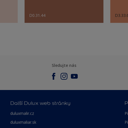
D0.31.44
D3.33.
Sledujte nás
Další Dulux web stránky
P
duluxmalir.cz
P
duluxmaliar.sk
P