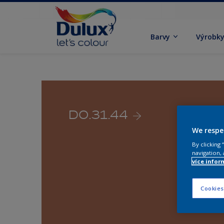
Barvy
Výrobk
D0.31.44
We respe
By clicking
navigation, 
více infor
Cookies