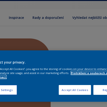
y
Inspirace
Rady a doporučení
Vyhledat nejbližší o
ct your privacy.
 “Accept All Cookies”, you agree to the storing of cookies on your device to enhanc
analyze site usage, and assist in our marketing efforts.
Prohlášení o souborech 
mací.
 Settings
Accept All Cookies
Rej