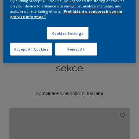
By clicking “Accept All Cookies”, you agree to the storing of cookies
Najít výrobek v tomto odstínu
on your device to enhance site navigation, analyze site usage, and
assist in our marketing efforts.
Prohlášení o souborech cookie
pro více informací.
Do toho
Cookies Settings
Accept All Cookies
Reject All
Koordinovat barevné
sekce
Kombinace s neutrálními barvami