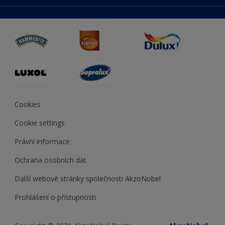
duluxmaliar.sk
Mapa stránek
Přístupnost
duluxprodejnabarev.cz
Přesnost barev
duluxpredajnafarieb.sk
Cookies
Cookie settings
Právní informace
Ochrana osobních dat
Další webové stránky společnosti AkzoNobel
Prohlášení o přístupnosti