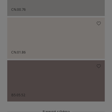
CN.00.76
CN.01.86
B5.05.52
Barevné schéma