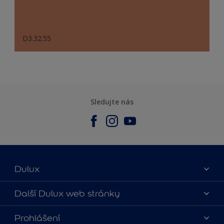
D3.32.55
Sledujte nás
Dulux
O nás
Další Dulux web stránky
Kontaktujte nás
duluxmalir.cz
Prohlášení
Najít obchod