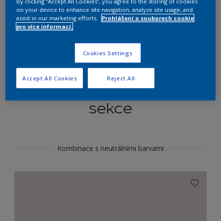
By clicking “Accept All Cookies”, you agree to the storing of cookies
Najít výrobek v tomto odstínu
on your device to enhance site navigation, analyze site usage, and
assist in our marketing efforts.
Prohlášení o souborech cookie
pro více informací.
Do toho
Cookies Settings
Accept All Cookies
Reject All
Koordinovat barevné
sekce
Kombinace s neutrálními barvami