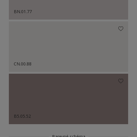
BN.01.77
CN.00.88
B5.05.52
Barevné schéma