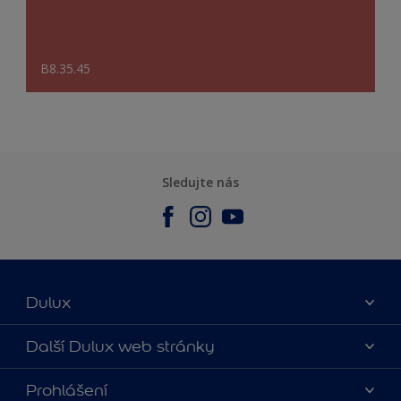
B8.35.45
Sledujte nás
Dulux
O nás
Další Dulux web stránky
Kontaktujte nás
duluxmalir.cz
Prohlášení
Najít obchod