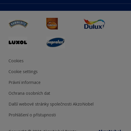
duluxmaliar.sk
Mapa stránek
Přístupnost
duluxprodejnabarev.cz
Přesnost barev
duluxpredajnafarieb.sk
Cookies
Cookie settings
Právní informace
Ochrana osobních dat
Další webové stránky společnosti AkzoNobel
Prohlášení o přístupnosti