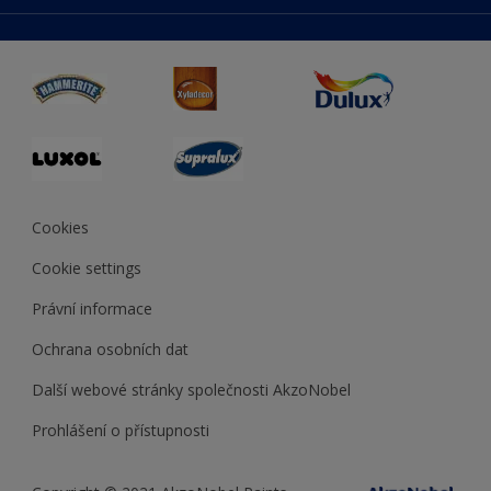
duluxmaliar.sk
Mapa stránek
Přístupnost
duluxprodejnabarev.cz
Přesnost barev
duluxpredajnafarieb.sk
Cookies
Cookie settings
Právní informace
Ochrana osobních dat
Další webové stránky společnosti AkzoNobel
Prohlášení o přístupnosti