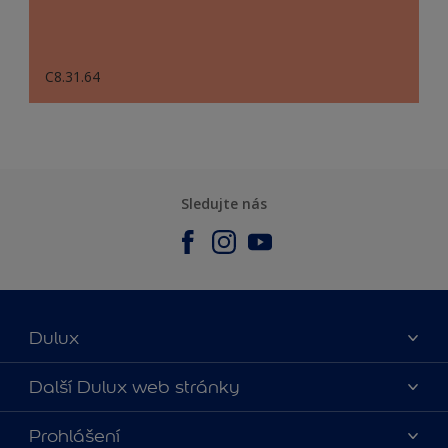
C8.31.64
Sledujte nás
Dulux
O nás
Další Dulux web stránky
Kontaktujte nás
duluxmalir.cz
Prohlášení
Najít obchod