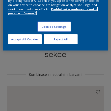
By clicking “Accept All Cookies”, you agree to the storing of cookies
Najít výrobek v tomto odstínu
on your device to enhance site navigation, analyze site usage, and
assist in our marketing efforts.
Prohlášení o souborech cookie
pro více informací.
Do toho
Cookies Settings
Accept All Cookies
Reject All
Koordinovat barevné
sekce
Kombinace s neutrálními barvami