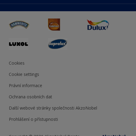
duluxmaliar.sk
Mapa stránek
Přístupnost
duluxprodejnabarev.cz
Přesnost barev
duluxpredajnafarieb.sk
Cookies
Cookie settings
Právní informace
Ochrana osobních dat
Další webové stránky společnosti AkzoNobel
Prohlášení o přístupnosti