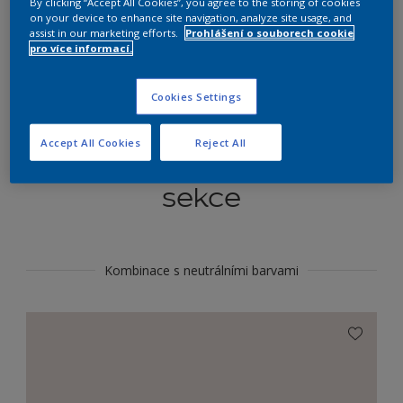
By clicking “Accept All Cookies”, you agree to the storing of cookies
Najít výrobek v tomto odstínu
on your device to enhance site navigation, analyze site usage, and
assist in our marketing efforts.
Prohlášení o souborech cookie
pro více informací.
Do toho
Cookies Settings
Accept All Cookies
Reject All
Koordinovat barevné
sekce
Kombinace s neutrálními barvami