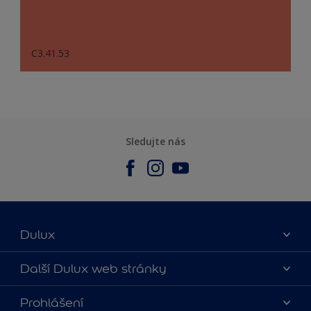
C3.41.53
Sledujte nás
Dulux
O nás
Další Dulux web stránky
Kontaktujte nás
duluxmalir.cz
Prohlášení
Najít obchod