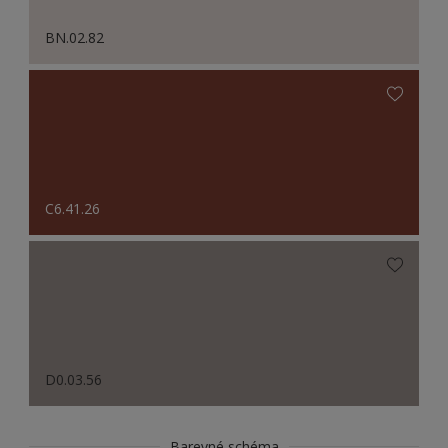
BN.02.82
C6.41.26
D0.03.56
Barevné schéma