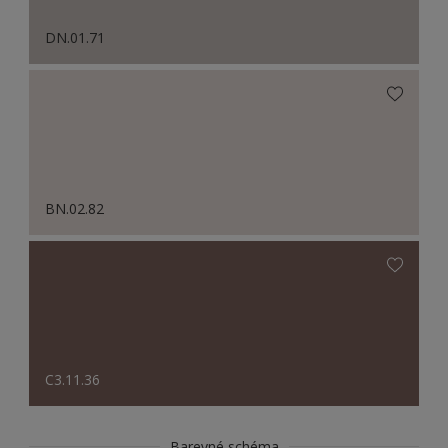
DN.01.71
BN.02.82
C3.11.36
Barevné schéma