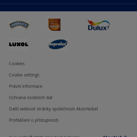
duluxmaliar.sk
Mapa stránek
Přístupnost
duluxprodejnabarev.cz
Přesnost barev
duluxpredajnafarieb.sk
Cookies
Cookie settings
Právní informace
Ochrana osobních dat
Další webové stránky společnosti AkzoNobel
Prohlášení o přístupnosti