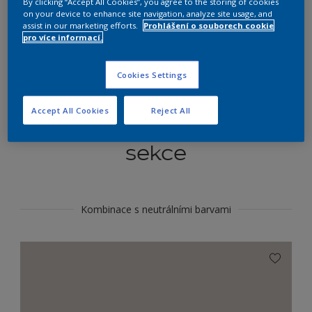
By clicking “Accept All Cookies”, you agree to the storing of cookies
Najít výrobek v tomto odstínu
on your device to enhance site navigation, analyze site usage, and
assist in our marketing efforts.
Prohlášení o souborech cookie
pro více informací.
Do toho
Cookies Settings
Accept All Cookies
Reject All
Koordinovat barevné
sekce
Kombinace s neutrálními barvami