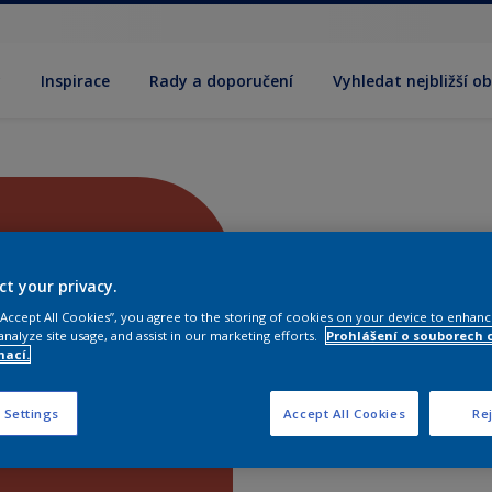
y
Inspirace
Rady a doporučení
Vyhledat nejbližší o
ct your privacy.
 “Accept All Cookies”, you agree to the storing of cookies on your device to enhanc
analyze site usage, and assist in our marketing efforts.
Prohlášení o souborech 
mací.
 Settings
Accept All Cookies
Rej