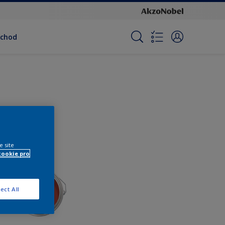
bchod
e site
cookie pro
ect All