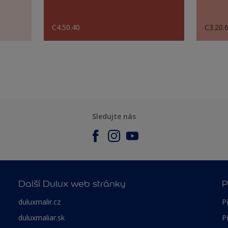
C4.50.40
C3.20.
Sledujte nás
Další Dulux web stránky
P
duluxmalir.cz
P
duluxmaliar.sk
P