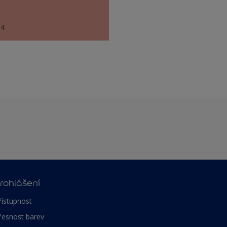
64
rohlášení
řístupnost
řesnost barev