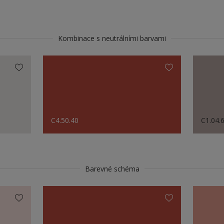
Kombinace s neutrálními barvami
C4.50.40
C1.04.
Barevné schéma