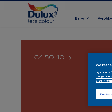
Barvy
Výrobk
C4.50.40
We respe
By clicking
navigation, 
více infor
Cookies