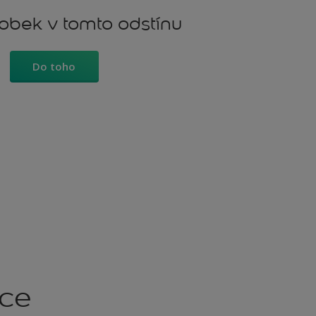
robek v tomto odstínu
Do toho
kce