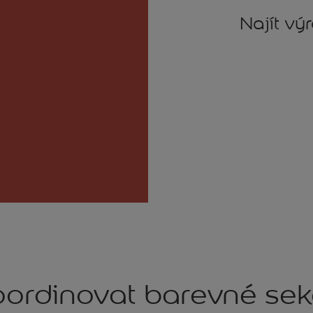
Najít vý
ordinovat barevné se