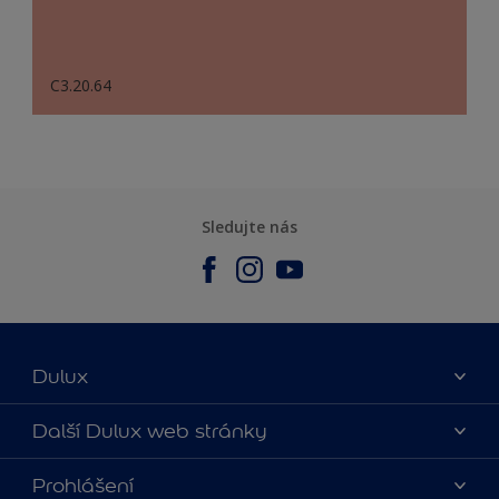
C3.20.64
Sledujte nás
Dulux
O nás
Další Dulux web stránky
Kontaktujte nás
duluxmalir.cz
Prohlášení
Najít obchod