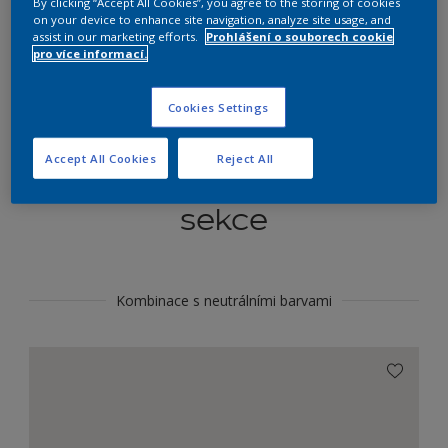
By clicking “Accept All Cookies”, you agree to the storing of cookies
Najít výrobek v tomto odstínu
on your device to enhance site navigation, analyze site usage, and
assist in our marketing efforts.
Prohlášení o souborech cookie
pro více informací.
Do toho
Cookies Settings
Accept All Cookies
Reject All
Koordinovat barevné
sekce
Kombinace s neutrálními barvami