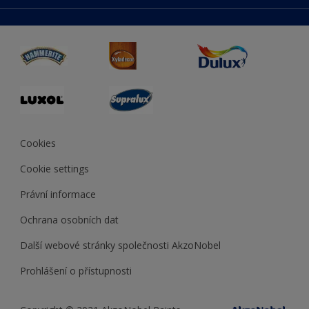
duluxmaliar.sk
Mapa stránek
Přístupnost
duluxprodejnabarev.cz
Přesnost barev
duluxpredajnafarieb.sk
Cookies
Cookie settings
Právní informace
Ochrana osobních dat
Další webové stránky společnosti AkzoNobel
Prohlášení o přístupnosti