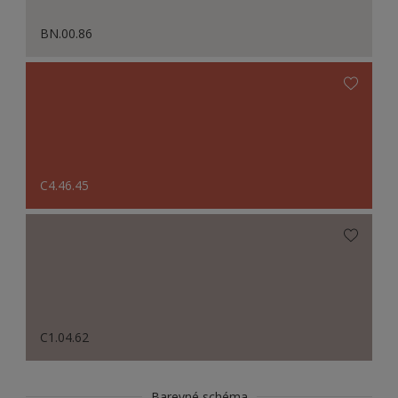
BN.00.86
C4.46.45
C1.04.62
Barevné schéma