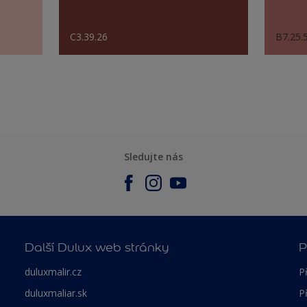
C3.39.26
B7.25.
Sledujte nás
Další Dulux web stránky
P
duluxmalir.cz
P
duluxmaliar.sk
P