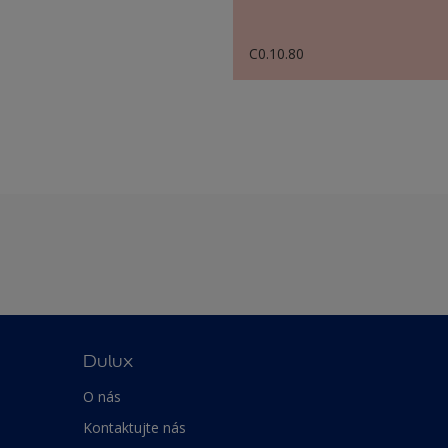
C0.10.80
Dulux
O nás
Kontaktujte nás