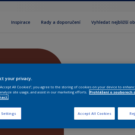
y
Inspirace
Rady a doporučení
Vyhledat nejbližší o
ct your privacy.
 “Accept All Cookies”, you agree to the storing of cookies on your device to enhanc
analyze site usage, and assist in our marketing efforts.
Prohlášení o souborech 
mací.
 Settings
Accept All Cookies
Rej