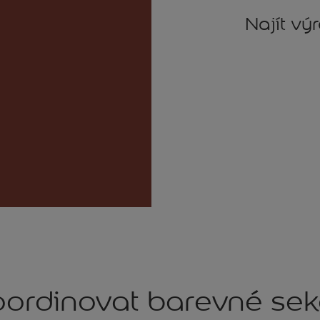
Najít vý
ordinovat barevné se