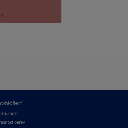
50
rohlášení
řístupnost
řesnost barev