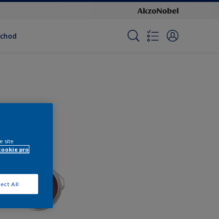
bchod
e site
cookie pro
ect All