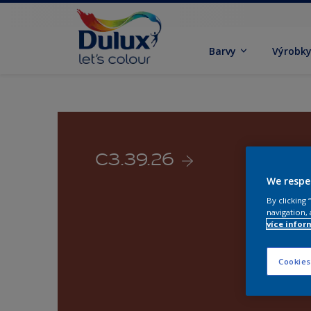
Barvy
Výrobk
C3.39.26
We respe
By clicking
navigation, 
více infor
Cookies