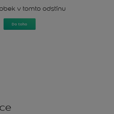
robek v tomto odstínu
Do toho
kce