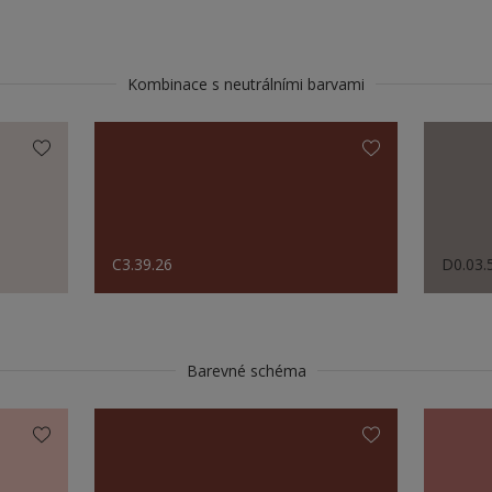
Kombinace s neutrálními barvami
C3.39.26
D0.03.
Barevné schéma