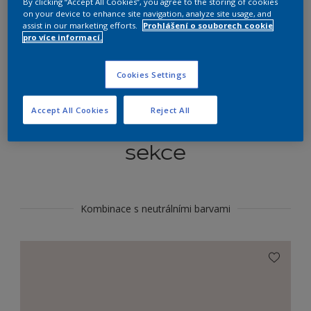
By clicking “Accept All Cookies”, you agree to the storing of cookies
Najít výrobek v tomto odstínu
on your device to enhance site navigation, analyze site usage, and
assist in our marketing efforts.
Prohlášení o souborech cookie
pro více informací.
Do toho
Cookies Settings
Accept All Cookies
Reject All
Koordinovat barevné
sekce
Kombinace s neutrálními barvami