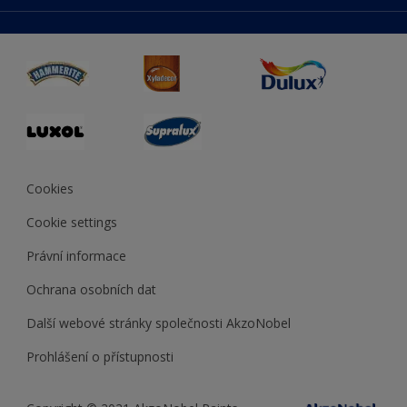
duluxmaliar.sk
Mapa stránek
Přístupnost
duluxprodejnabarev.cz
Přesnost barev
duluxpredajnafarieb.sk
Cookies
Cookie settings
Právní informace
Ochrana osobních dat
Další webové stránky společnosti AkzoNobel
Prohlášení o přístupnosti