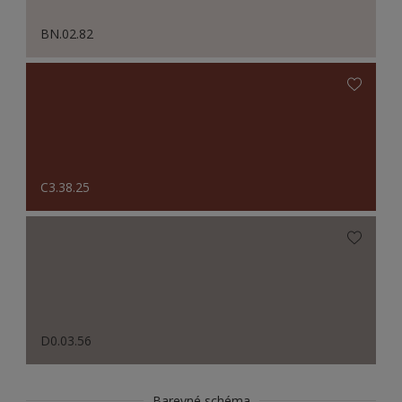
BN.02.82
C3.38.25
D0.03.56
Barevné schéma