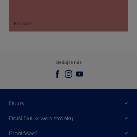
B7.25.50
Sledujte nás
Dulux
O nás
Další Dulux web stránky
Kontaktujte nás
duluxmalir.cz
Prohlášení
Najít obchod