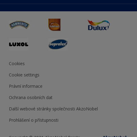
duluxmaliar.sk
Mapa stránek
Přístupnost
duluxprodejnabarev.cz
Přesnost barev
duluxpredajnafarieb.sk
Cookies
Cookie settings
Právní informace
Ochrana osobních dat
Další webové stránky společnosti AkzoNobel
Prohlášení o přístupnosti