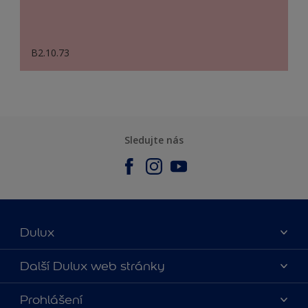
B2.10.73
Sledujte nás
Dulux
O nás
Další Dulux web stránky
Kontaktujte nás
duluxmalir.cz
Prohlášení
Najít obchod