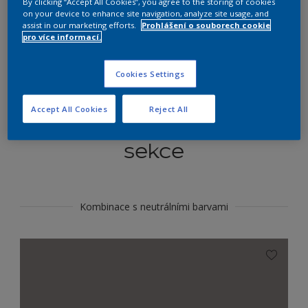
By clicking “Accept All Cookies”, you agree to the storing of cookies
Najít výrobek v tomto odstínu
on your device to enhance site navigation, analyze site usage, and
assist in our marketing efforts.
Prohlášení o souborech cookie
pro více informací.
Do toho
Cookies Settings
Accept All Cookies
Reject All
Koordinovat barevné
sekce
Kombinace s neutrálními barvami