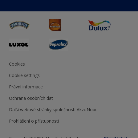
duluxmaliar.sk
Mapa stránek
Přístupnost
duluxprodejnabarev.cz
Přesnost barev
duluxpredajnafarieb.sk
Cookies
Cookie settings
Právní informace
Ochrana osobních dat
Další webové stránky společnosti AkzoNobel
Prohlášení o přístupnosti