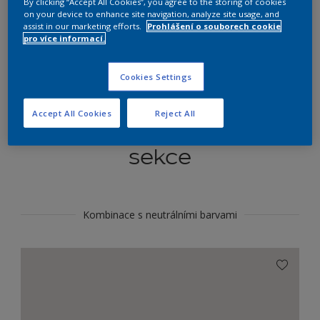
By clicking “Accept All Cookies”, you agree to the storing of cookies
Najít výrobek v tomto odstínu
on your device to enhance site navigation, analyze site usage, and
assist in our marketing efforts.
Prohlášení o souborech cookie
pro více informací.
Do toho
Cookies Settings
Accept All Cookies
Reject All
Koordinovat barevné
sekce
Kombinace s neutrálními barvami