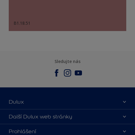
B1.18.51
Sledujte nás
Dulux
O nás
Další Dulux web stránky
Kontaktujte nás
duluxmalir.cz
Prohlášení
Najít obchod