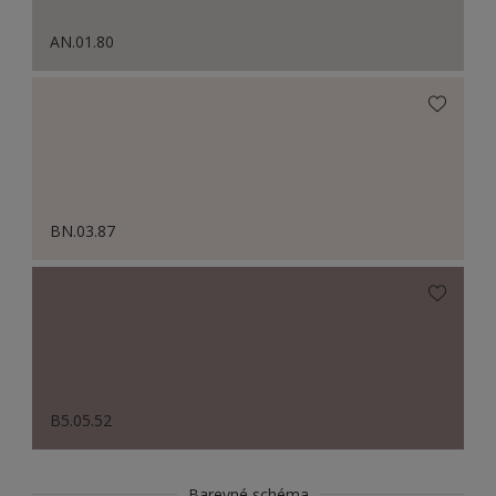
AN.01.80
BN.03.87
B5.05.52
Barevné schéma