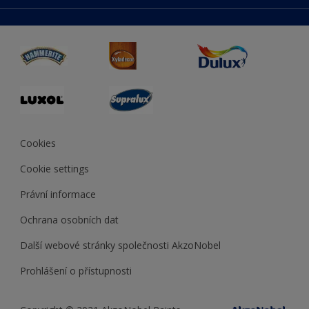
duluxmaliar.sk
Mapa stránek
Přístupnost
duluxprodejnabarev.cz
Přesnost barev
duluxpredajnafarieb.sk
Cookies
Cookie settings
Právní informace
Ochrana osobních dat
Další webové stránky společnosti AkzoNobel
Prohlášení o přístupnosti