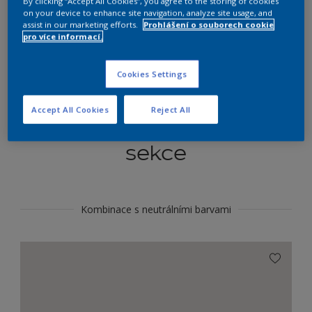
By clicking “Accept All Cookies”, you agree to the storing of cookies
Najít výrobek v tomto odstínu
on your device to enhance site navigation, analyze site usage, and
assist in our marketing efforts.
Prohlášení o souborech cookie
pro více informací.
Do toho
Cookies Settings
Accept All Cookies
Reject All
Koordinovat barevné
sekce
Kombinace s neutrálními barvami