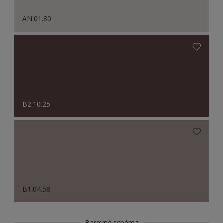
AN.01.80
B2.10.25
B1.04.58
Barevné schéma