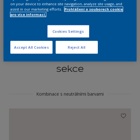
Najít výrobek v tomto odstínu
on your device to enhance site navigation, analyze site usage, and
assist in our marketing efforts.
Prohlášení o souborech cookie
pro více informací.
Do toho
Cookies Settings
Accept All Cookies
Reject All
Koordinovat barevné
sekce
Kombinace s neutrálními barvami