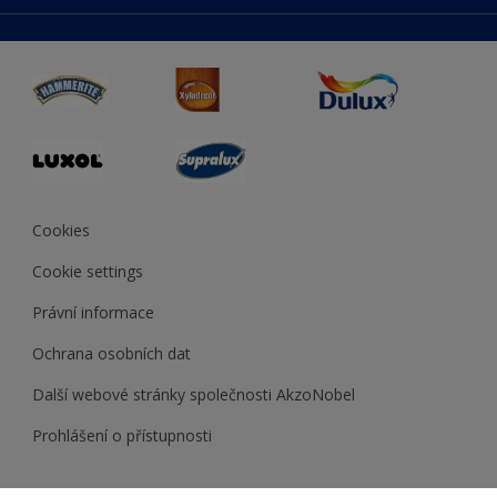
duluxmaliar.sk
Mapa stránek
Přístupnost
duluxprodejnabarev.cz
Přesnost barev
duluxpredajnafarieb.sk
Cookies
Cookie settings
Právní informace
Ochrana osobních dat
Další webové stránky společnosti AkzoNobel
Prohlášení o přístupnosti