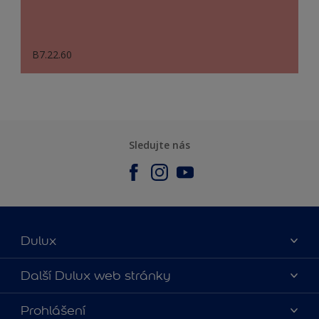
B7.22.60
Sledujte nás
Dulux
O nás
Další Dulux web stránky
Kontaktujte nás
duluxmalir.cz
Prohlášení
Najít obchod