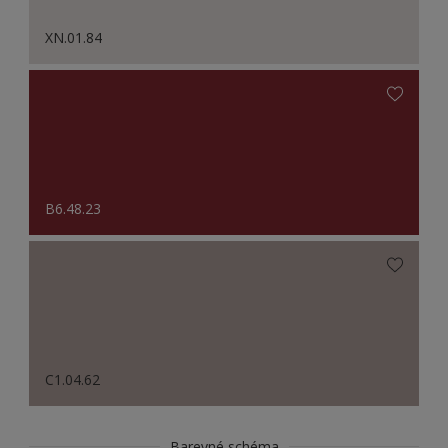
XN.01.84
B6.48.23
C1.04.62
Barevné schéma