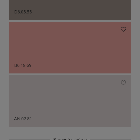
D6.05.55
B6.18.69
AN.02.81
Barevné schéma