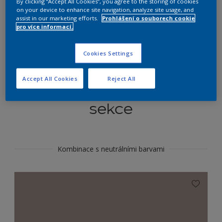
By clicking “Accept All Cookies”, you agree to the storing of cookies
Najít výrobek v tomto odstínu
on your device to enhance site navigation, analyze site usage, and
assist in our marketing efforts.
Prohlášení o souborech cookie
pro více informací.
Do toho
Cookies Settings
Accept All Cookies
Reject All
Koordinovat barevné
sekce
Kombinace s neutrálními barvami