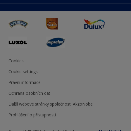
duluxmaliar.sk
Mapa stránek
Přístupnost
duluxprodejnabarev.cz
Přesnost barev
duluxpredajnafarieb.sk
Cookies
Cookie settings
Právní informace
Ochrana osobních dat
Další webové stránky společnosti AkzoNobel
Prohlášení o přístupnosti