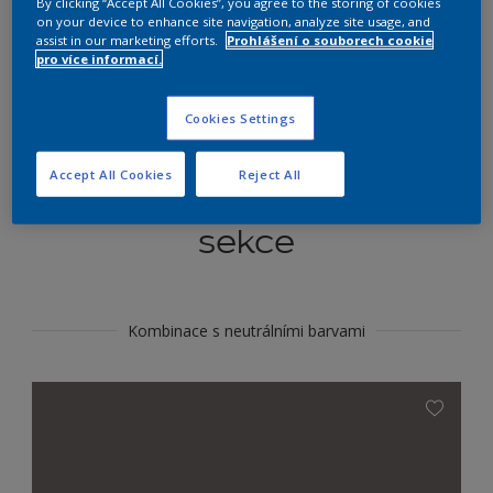
By clicking “Accept All Cookies”, you agree to the storing of cookies
Najít výrobek v tomto odstínu
on your device to enhance site navigation, analyze site usage, and
assist in our marketing efforts.
Prohlášení o souborech cookie
pro více informací.
Do toho
Cookies Settings
Accept All Cookies
Reject All
Koordinovat barevné
sekce
Kombinace s neutrálními barvami