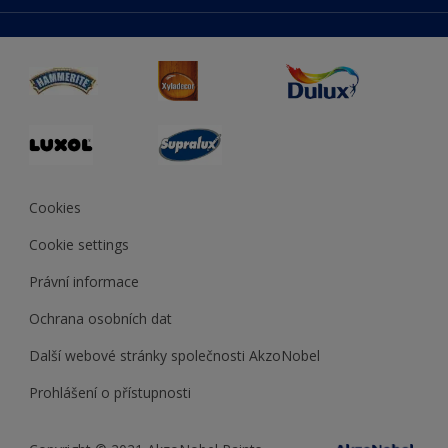
duluxmaliar.sk
Mapa stránek
Přístupnost
duluxprodejnabarev.cz
Přesnost barev
duluxpredajnafarieb.sk
Cookies
Cookie settings
Právní informace
Ochrana osobních dat
Další webové stránky společnosti AkzoNobel
Prohlášení o přístupnosti