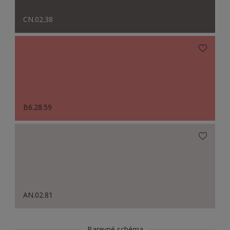
CN.02.38
B6.28.59
AN.02.81
Barevné schéma