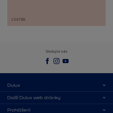
C3.07.80
Sledujte nás
Dulux
O nás
Další Dulux web stránky
Kontaktujte nás
duluxmalir.cz
Prohlášení
Najít obchod