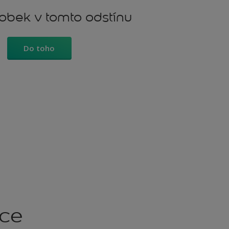
robek v tomto odstínu
Do toho
kce