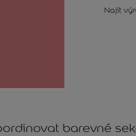
Najít vý
ordinovat barevné se