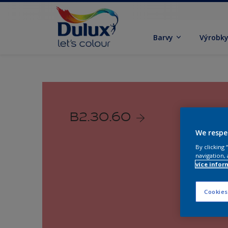
Barvy
Výrobk
B2.30.60
We respe
By clicking
navigation, 
více infor
Cookies