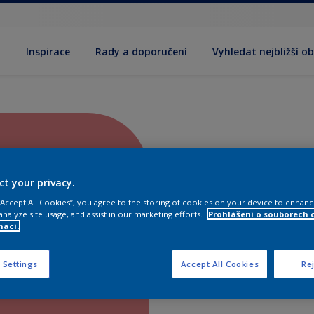
y
Inspirace
Rady a doporučení
Vyhledat nejbližší o
ct your privacy.
 “Accept All Cookies”, you agree to the storing of cookies on your device to enhanc
analyze site usage, and assist in our marketing efforts.
Prohlášení o souborech 
mací.
 Settings
Accept All Cookies
Rej