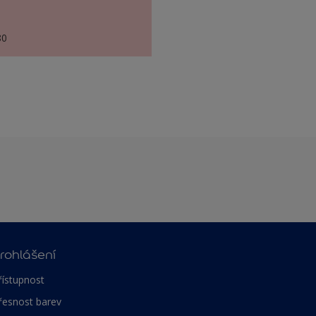
80
rohlášení
řístupnost
řesnost barev