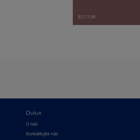
B7.17.39
Dulux
O nás
Kontaktujte nás