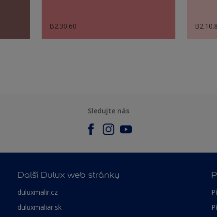
B2.30.60
B2.10.
Sledujte nás
Další Dulux web stránky
P
duluxmalir.cz
P
duluxmaliar.sk
P