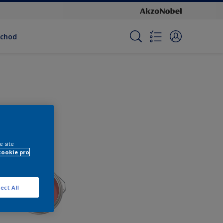
bchod
e site
cookie pro
ect All