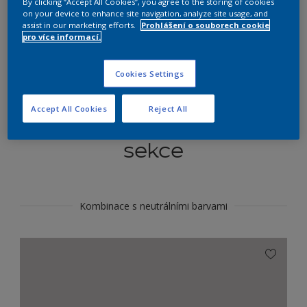
By clicking “Accept All Cookies”, you agree to the storing of cookies
Najít výrobek v tomto odstínu
on your device to enhance site navigation, analyze site usage, and
assist in our marketing efforts.
Prohlášení o souborech cookie
pro více informací.
Do toho
Cookies Settings
Accept All Cookies
Reject All
Koordinovat barevné
sekce
Kombinace s neutrálními barvami