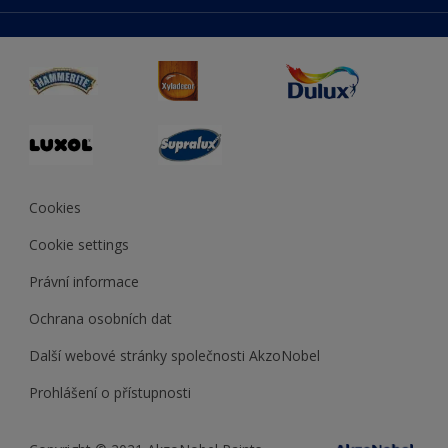
duluxmaliar.sk
Mapa stránek
Přístupnost
duluxprodejnabarev.cz
Přesnost barev
duluxpredajnafarieb.sk
Cookies
Cookie settings
Právní informace
Ochrana osobních dat
Další webové stránky společnosti AkzoNobel
Prohlášení o přístupnosti