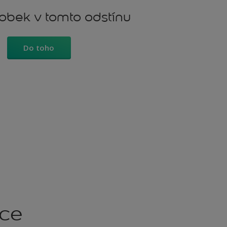
robek v tomto odstínu
Do toho
kce