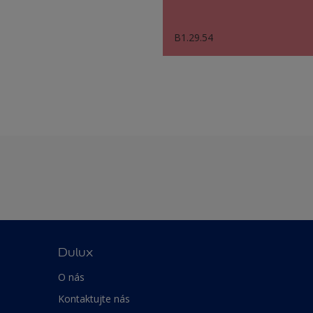
B1.29.54
Dulux
O nás
Kontaktujte nás