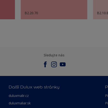
B2.20.70
B2.10.
Sledujte nás
Další Dulux web stránky
P
duluxmalir.cz
P
duluxmaliar.sk
P