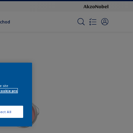
bchod
e site
cookie pro
ect All