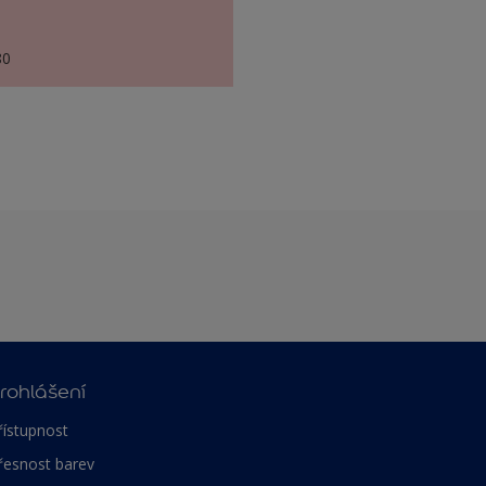
80
rohlášení
řístupnost
řesnost barev