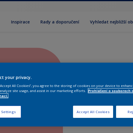
y
Inspirace
Rady a doporučení
Vyhledat nejbližší o
ct your privacy.
 “Accept All Cookies”, you agree to the storing of cookies on your device to enhanc
analyze site usage, and assist in our marketing efforts.
Prohlášení o souborech 
mací.
 Settings
Accept All Cookies
Rej