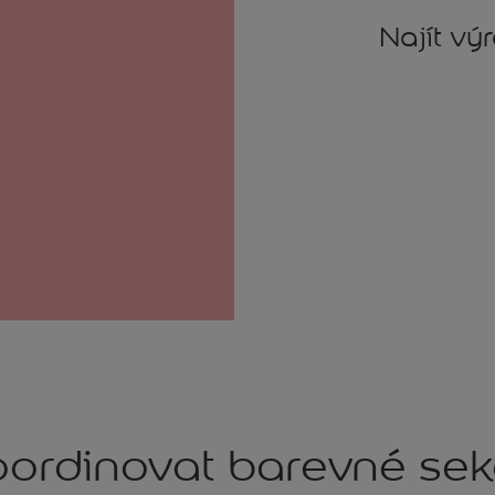
Najít vý
ordinovat barevné se