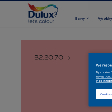
Barvy
Výrobk
B2.20.70
We respe
By clicking
navigation, 
více infor
Cookies