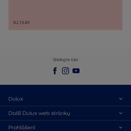
B2.10.80
Sledujte nás
Dulux
O nás
Další Dulux web stránky
Kontaktujte nás
duluxmalir.cz
Prohlášení
Najít obchod