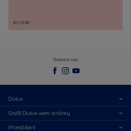
B2.10.80
Sledujte nás
Dulux
O nás
Další Dulux web stránky
Kontaktujte nás
duluxmalir.cz
Prohlášení
Najít obchod