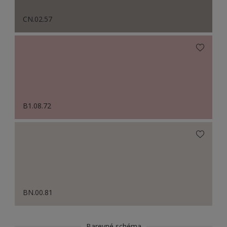
CN.02.57
B1.08.72
BN.00.81
Barevné schéma