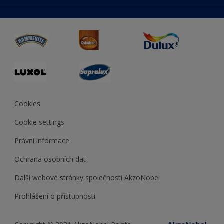
duluxmaliar.sk
Mapa stránek
Přístupnost
duluxprodejnabarev.cz
Přesnost barev
duluxpredajnafarieb.sk
Cookies
Cookie settings
Právní informace
Ochrana osobních dat
Další webové stránky společnosti AkzoNobel
Prohlášení o přístupnosti