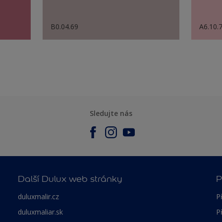
B0.04.69
A6.10.
Sledujte nás
Další Dulux web stránky
P
duluxmalir.cz
P
duluxmaliar.sk
P