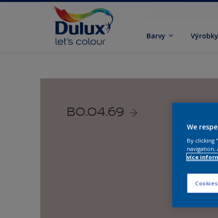
Barvy
Výrobk
B0.04.69
We respe
By clicking
navigation, 
více infor
Cookies