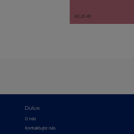
A5.26.48
Dulux
O nás
Kontaktujte nás