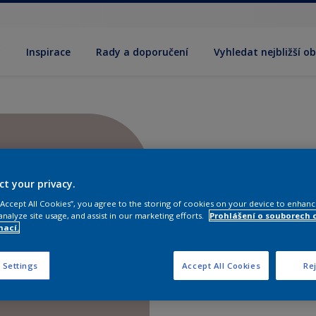
y
Inspirace
Rady a doporučení
Vyhledat nejbližší o
ct your privacy.
 “Accept All Cookies”, you agree to the storing of cookies on your device to enhanc
analyze site usage, and assist in our marketing efforts.
Prohlášení o souborech 
mací.
 Settings
Accept All Cookies
Rej