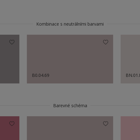
Kombinace s neutrálními barvami
B0.04.69
BN.01.
Barevné schéma