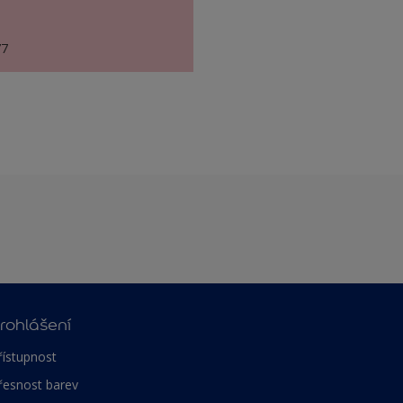
77
rohlášení
řístupnost
řesnost barev