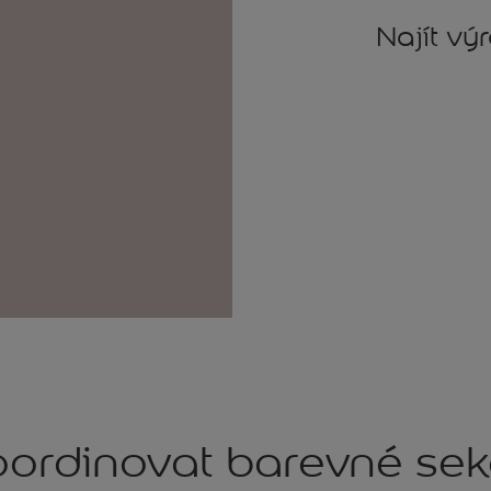
Najít vý
ordinovat barevné se