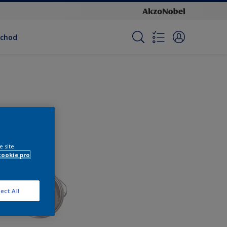
bchod
e site
cookie pro
ect All