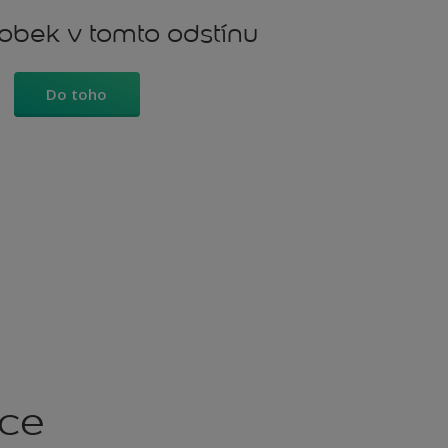
robek v tomto odstínu
Do toho
kce