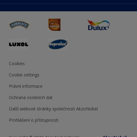
duluxmaliar.sk
Mapa stránek
Přístupnost
duluxprodejnabarev.cz
Přesnost barev
duluxpredajnafarieb.sk
Cookies
Cookie settings
Právní informace
Ochrana osobních dat
Další webové stránky společnosti AkzoNobel
Prohlášení o přístupnosti