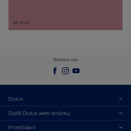
A5.16.60
Sledujte nás
Dulux
O nás
Další Dulux web stránky
Kontaktujte nás
duluxmalir.cz
Prohlášení
Najít obchod