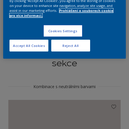
By clicking “Accept All Cookies”, you agree to the storing of cookies
Najít výrobek v tomto odstínu
on your device to enhance site navigation, analyze site usage, and
assist in our marketing efforts.
Prohlášení o souborech cookie
pro více informací.
Do toho
Cookies Settings
Accept All Cookies
Reject All
Koordinovat barevné
sekce
Kombinace s neutrálními barvami