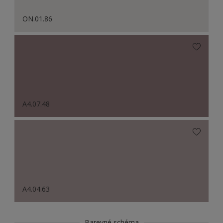
ON.01.86
A4.07.48
A4.04.63
Barevné schéma