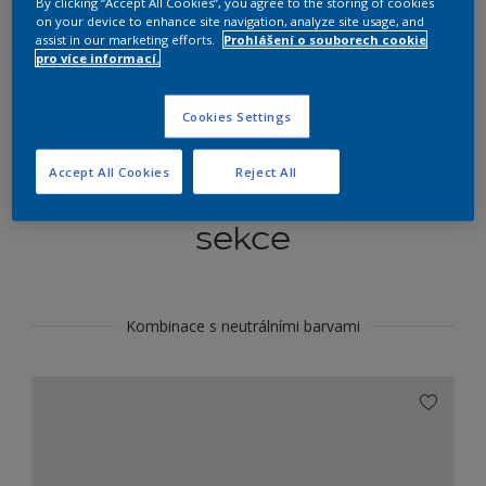
By clicking “Accept All Cookies”, you agree to the storing of cookies
Najít výrobek v tomto odstínu
on your device to enhance site navigation, analyze site usage, and
assist in our marketing efforts.
Prohlášení o souborech cookie
pro více informací.
Do toho
Cookies Settings
Accept All Cookies
Reject All
Koordinovat barevné
sekce
Kombinace s neutrálními barvami