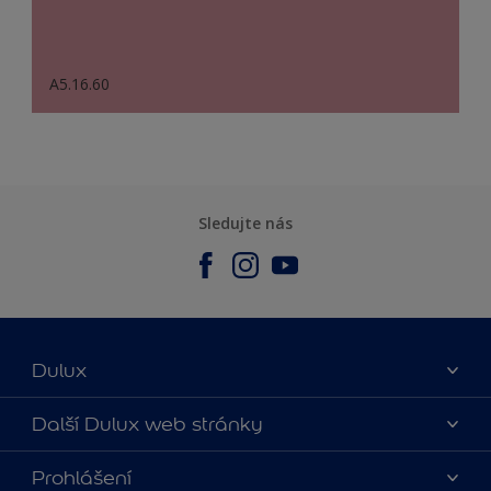
A5.16.60
Sledujte nás
Dulux
O nás
Další Dulux web stránky
Kontaktujte nás
duluxmalir.cz
Prohlášení
Najít obchod