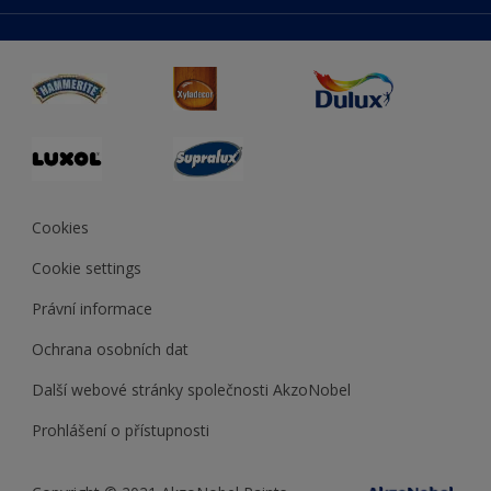
duluxmaliar.sk
Mapa stránek
Přístupnost
duluxprodejnabarev.cz
Přesnost barev
duluxpredajnafarieb.sk
Cookies
Cookie settings
Právní informace
Ochrana osobních dat
Další webové stránky společnosti AkzoNobel
Prohlášení o přístupnosti