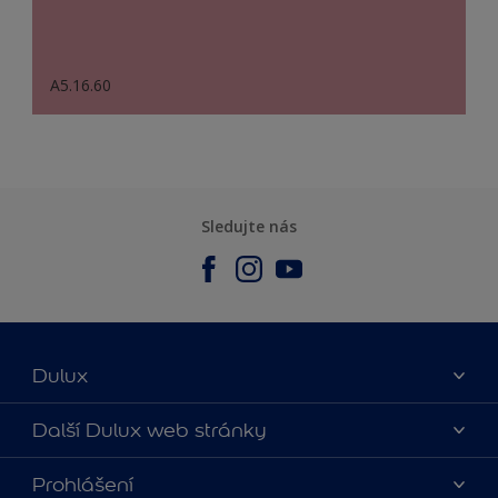
A5.16.60
Sledujte nás
Dulux
O nás
Další Dulux web stránky
Kontaktujte nás
duluxmalir.cz
Prohlášení
Najít obchod