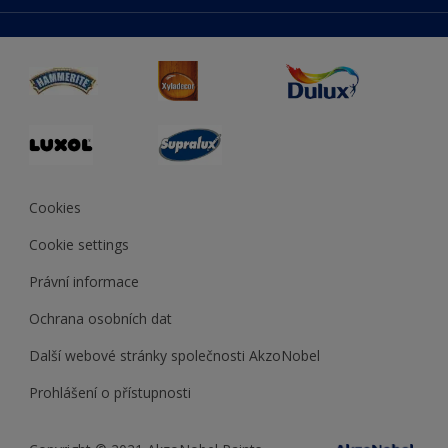
duluxmaliar.sk
Mapa stránek
Přístupnost
duluxprodejnabarev.cz
Přesnost barev
duluxpredajnafarieb.sk
Cookies
Cookie settings
Právní informace
Ochrana osobních dat
Další webové stránky společnosti AkzoNobel
Prohlášení o přístupnosti