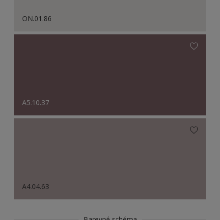
ON.01.86
A5.10.37
A4.04.63
Barevné schéma