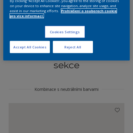
By clicking “Accept All Cookies”, you agree to the storing of cookies
Najít výrobek v tomto odstínu
on your device to enhance site navigation, analyze site usage, and
assist in our marketing efforts.
Prohlášení o souborech cookie
pro více informací.
Do toho
Cookies Settings
Accept All Cookies
Reject All
Koordinovat barevné
sekce
Kombinace s neutrálními barvami