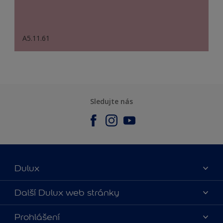
A5.11.61
Sledujte nás
Dulux
O nás
Další Dulux web stránky
Kontaktujte nás
duluxmalir.cz
Prohlášení
Najít obchod