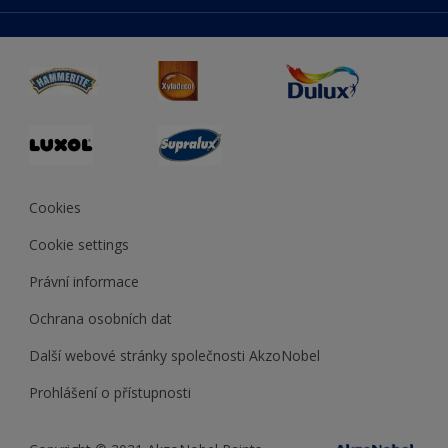
duluxmaliar.sk
Mapa stránek
Přístupnost
duluxprodejnabarev.cz
Přesnost barev
duluxpredajnafarieb.sk
Cookies
Cookie settings
Právní informace
Ochrana osobních dat
Další webové stránky společnosti AkzoNobel
Prohlášení o přístupnosti