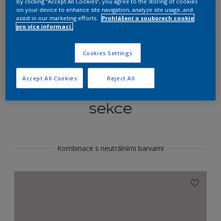
By clicking “Accept All Cookies”, you agree to the storing of cookies
Najít výrobek v tomto odstínu
on your device to enhance site navigation, analyze site usage, and
assist in our marketing efforts.
Prohlášení o souborech cookie
pro více informací.
Do toho
Cookies Settings
Accept All Cookies
Reject All
Koordinovat barevné
sekce
Kombinace s neutrálními barvami