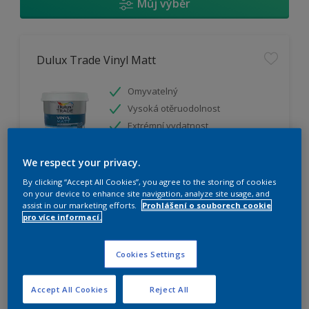
Můj výběr
Dulux Trade Vinyl Matt
Omyvatelný
Vysoká otěruodolnost
Extrémní vydatnost
We respect your privacy.
K dispozici pouze v obchodě
By clicking “Accept All Cookies”, you agree to the storing of cookies
on your device to enhance site navigation, analyze site usage, and
assist in our marketing efforts.
Prohlášení o souborech cookie
pro více informací.
Cookies Settings
Dulux Trade Weathershield Silicon Plus
Accept All Cookies
Reject All
Extrémní prodyšnost pro vodní