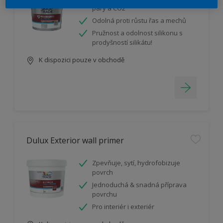
páry a CO2
Odolná proti růstu řas a mechů
Pružnost a odolnost silikonu s
prodyšností silikátu!
K dispozici pouze v obchodě
Dulux Exterior wall primer
Zpevňuje, sytí, hydrofobizuje
povrch
Jednoduchá & snadná příprava
povrchu
Pro interiér i exteriér