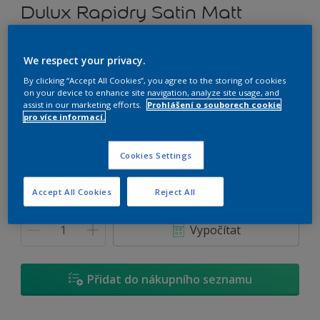
Dulux Rapidry Satin Matt
Vodou ředitelný univerzální nátěr
We respect your privacy.
By clicking “Accept All Cookies”, you agree to the storing of cookies
E4.05.76
on your device to enhance site navigation, analyze site usage, and
Změnit odstín
assist in our marketing efforts.
Prohlášení o souborech cookie
pro více informací.
Velikost
Cookies Settings
0,7 L
2,5 L
4,5 L
Accept All Cookies
Reject All
Množství
Kalkulačka pro výpočet barvy
Vypočítat
Přidat do nákupního seznamu