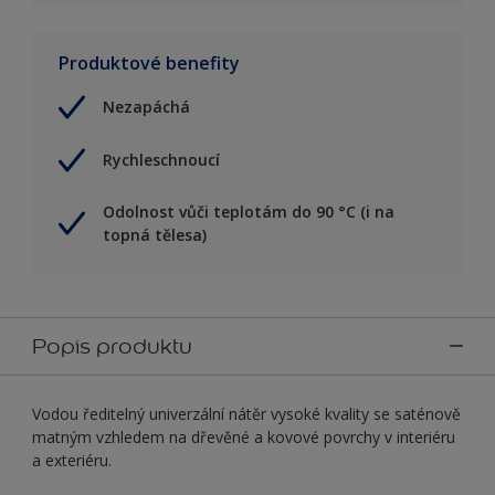
Produktové benefity
Nezapáchá
Rychleschnoucí
Odolnost vůči teplotám do 90 °C (i na
topná tělesa)
Popis produktu
Vodou ředitelný univerzální nátěr vysoké kvality se saténově
matným vzhledem na dřevěné a kovové povrchy v interiéru
a exteriéru.