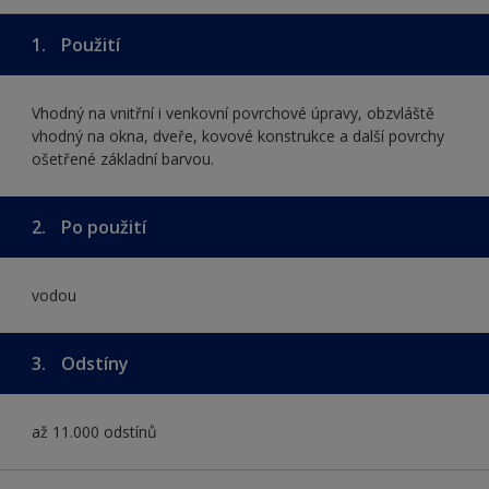
1.
Použití
Vhodný na vnitřní i venkovní povrchové úpravy, obzvláště
vhodný na okna, dveře, kovové konstrukce a další povrchy
ošetřené základní barvou.
2.
Po použití
vodou
3.
Odstíny
až 11.000 odstínů