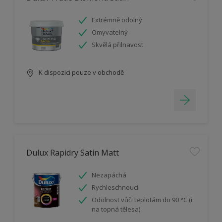
Extrémně odolný
Omyvatelný
Skvělá přilnavost
K dispozici pouze v obchodě
Dulux Rapidry Satin Matt
Nezapáchá
Rychleschnoucí
Odolnost vůči teplotám do 90 °C (i
na topná tělesa)