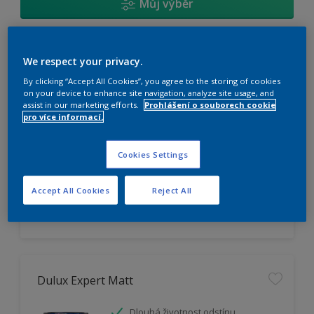
Můj výběr
Dulux Trade Vinyl Matt
We respect your privacy.
By clicking “Accept All Cookies”, you agree to the storing of cookies
Omyvatelný
on your device to enhance site navigation, analyze site usage, and
assist in our marketing efforts.
Prohlášení o souborech cookie
Vysoká otěruodolnost
pro více informací.
Extrémní vydatnost
Cookies Settings
K dispozici pouze v obchodě
Accept All Cookies
Reject All
Dulux Expert Matt
Dlouhá životnost odstínu