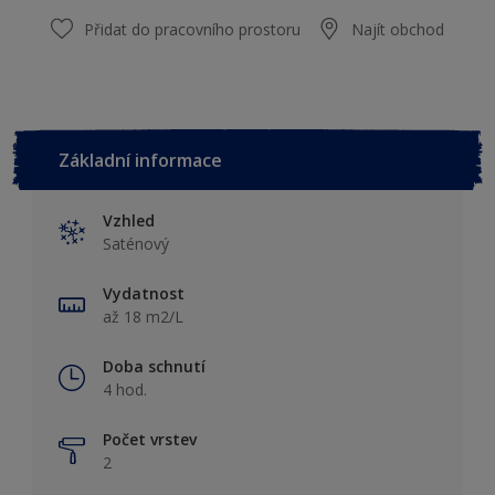
Přidat do pracovního prostoru
Najít obchod
Základní informace
Vzhled
Saténový
Vydatnost
až 18 m2/L
Doba schnutí
4 hod.
Počet vrstev
2