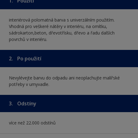
1.
Použití
interiérová polomatná barva s univerzálním použitím.
Vhodná pro veškeré nátěry v interiéru, na omítku,
sádrokarton,beton, dřevotřísku, dřevo a řadu dalších
povrchů v interiéru.
2.
Po použití
Nevylévejte barvu do odpadu ani neoplachujte malířské
potřeby v umyvadle.
3.
Odstíny
více než 22.000 odstínů