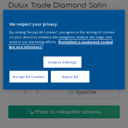
Dulux Trade Diamond Satin
Vysoce omyvatelná tónovatelná emulzní barva
We respect your privacy.
By clicking “Accept All Cookies”, you agree to the storing of cookies
J2.55.55
on your device to enhance site navigation, analyze site usage, and
Změnit odstín
assist in our marketing efforts.
Prohlášení o souborech cookie
pro více informací.
Velikost
Cookies Settings
1 L
2,5 L
5 L
Accept All Cookies
Reject All
Množství
Kalkulačka pro výpočet barvy
Vypočítat
Přidat do nákupního seznamu