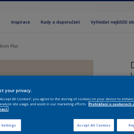
y
Inspirace
Rady a doporučení
Vyhledat nejbližší o
licon Plus
ct your privacy.
 “Accept All Cookies”, you agree to the storing of cookies on your device to enhanc
T
analyze site usage, and assist in our marketing efforts.
Prohlášení o souborech 
p
mací.
 Settings
Accept All Cookies
Rej