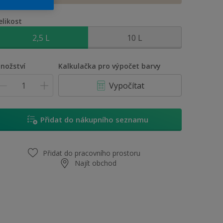
elikost
2,5 L
10 L
nožství
Kalkulačka pro výpočet barvy
Vypočítat
Přidat do nákupního seznamu
Přidat do pracovního prostoru
Najít obchod