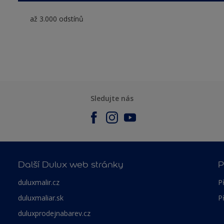
až 3.000 odstínů
Sledujte nás
Další Dulux web stránky
P
duluxmalir.cz
P
duluxmaliar.sk
P
duluxprodejnabarev.cz