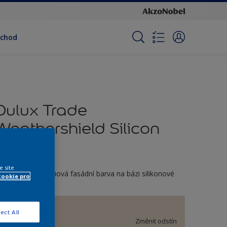
bchod
Dulux Trade
Weathershield Silicon
Plus
e site
ónovatelná prémiová fasádní barva na bázi silikonové
cookie pro
ryskyřice
E7.05.80
ect All
Změnit odstín