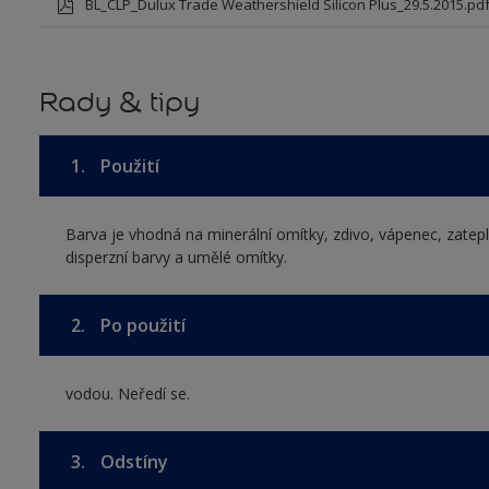
BL_CLP_Dulux Trade Weathershield Silicon Plus_29.5.2015.pd
Rady & tipy
1.
Použití
Barva je vhodná na minerální omítky, zdivo, vápenec, zatepl
disperzní barvy a umělé omítky.
2.
Po použití
vodou. Neředí se.
3.
Odstíny