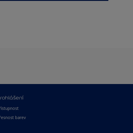
rohlášení
řístupnost
řesnost barev