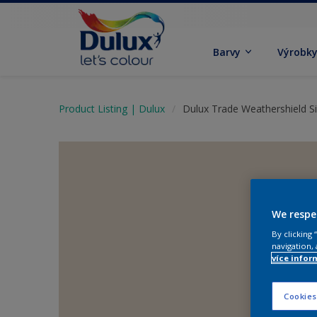
Barvy
Výrobk
Product Listing | Dulux
Dulux Trade Weathershield Si
We respe
By clicking
navigation, 
více infor
Cookies