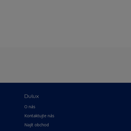
Dulux
O nás
Kontaktujte nás
Najít obchod