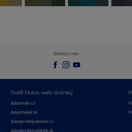
Sledujte nás
Další Dulux web stránky
P
duluxmalir.cz
P
duluxmaliar.sk
P
duluxprodejnabarev.cz
duluxpredajnafarieb.sk