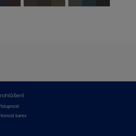
rohlášení
řístupnost
řesnost barev