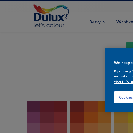
Barvy
Výrobk
We respe
By clicking
navigation, 
více infor
Cookies