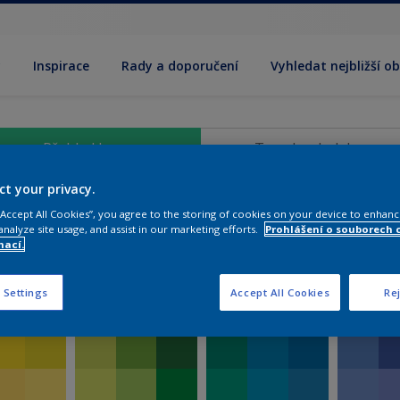
y
Inspirace
Rady a doporučení
Vyhledat nejbližší o
Přehled barev
Trendy a kolekce
ct your privacy.
 “Accept All Cookies”, you agree to the storing of cookies on your device to enhanc
analyze site usage, and assist in our marketing efforts.
Prohlášení o souborech 
mací.
 Settings
Accept All Cookies
Rej