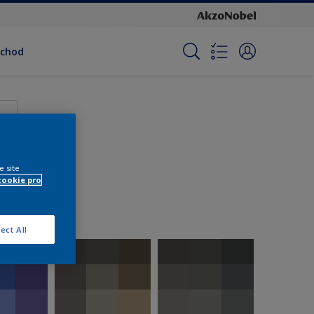
bchod
e site
cookie pro
ect All