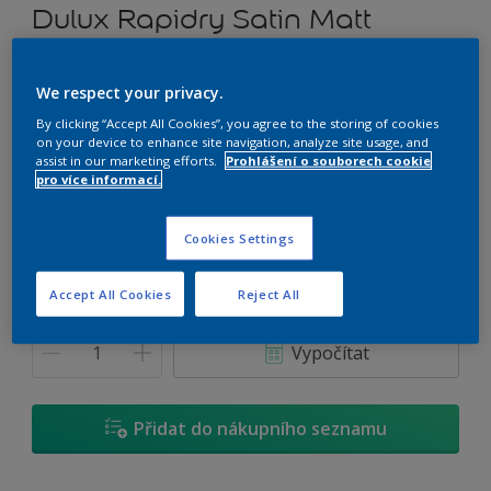
Dulux Rapidry Satin Matt
Vodou ředitelný univerzální nátěr
We respect your privacy.
By clicking “Accept All Cookies”, you agree to the storing of cookies
T8.11.76
on your device to enhance site navigation, analyze site usage, and
Změnit odstín
assist in our marketing efforts.
Prohlášení o souborech cookie
pro více informací.
Velikost
Cookies Settings
0,7 L
2,5 L
4,5 L
Accept All Cookies
Reject All
Množství
Kalkulačka pro výpočet barvy
Vypočítat
Přidat do nákupního seznamu