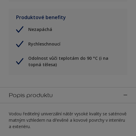
Produktové benefity
Nezapáchá
Rychleschnoucí
Odolnost vůči teplotám do 90 °C (i na
topná tělesa)
Popis produktu
Vodou ředitelný univerzální nátěr vysoké kvality se saténově
matným vzhledem na dřevěné a kovové povrchy v interiéru
a exteriéru.