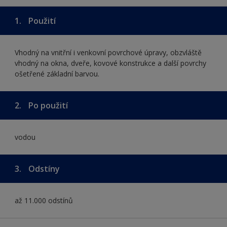
1.
Použití
Vhodný na vnitřní i venkovní povrchové úpravy, obzvláště
vhodný na okna, dveře, kovové konstrukce a další povrchy
ošetřené základní barvou.
2.
Po použití
vodou
3.
Odstíny
až 11.000 odstínů