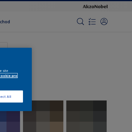
bchod
e site
cookie pro
ect All