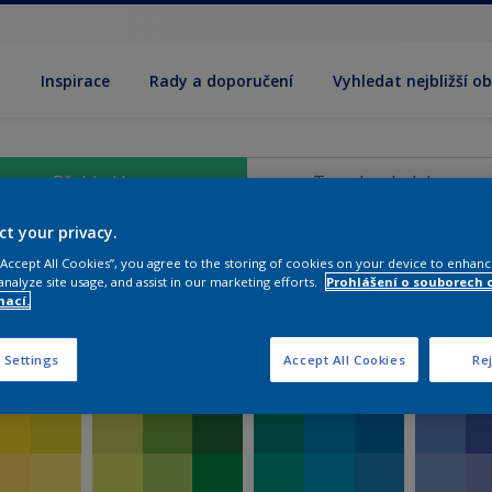
y
Inspirace
Rady a doporučení
Vyhledat nejbližší o
Přehled barev
Trendy a kolekce
ct your privacy.
 “Accept All Cookies”, you agree to the storing of cookies on your device to enhanc
analyze site usage, and assist in our marketing efforts.
Prohlášení o souborech 
mací.
 Settings
Accept All Cookies
Rej