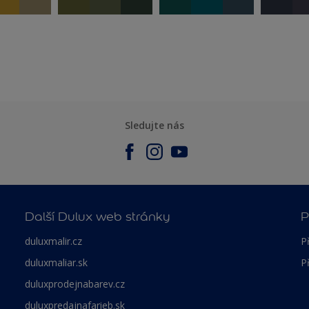
Sledujte nás
Další Dulux web stránky
P
duluxmalir.cz
P
duluxmaliar.sk
P
duluxprodejnabarev.cz
duluxpredajnafarieb.sk