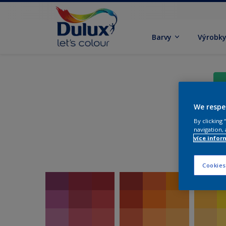
Barvy
Výrobk
We respe
By clicking
navigation, 
více infor
Cookies