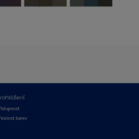
rohlášení
řístupnost
řesnost barev