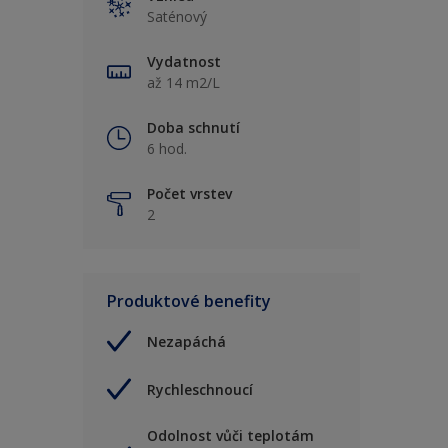
Saténový
Vydatnost
až 14 m2/L
Doba schnutí
6 hod.
Počet vrstev
2
Produktové benefity
Nezapáchá
Rychleschnoucí
Odolnost vůči teplotám