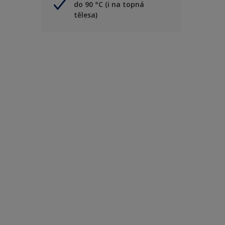
do 90 °C (i na topná
tělesa)