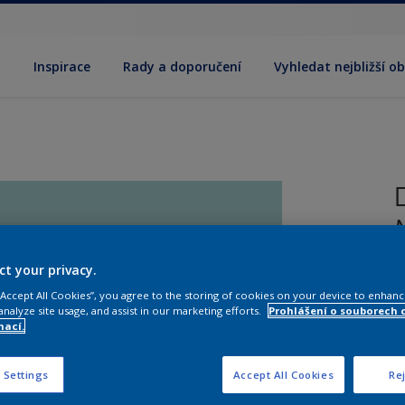
y
Inspirace
Rady a doporučení
Vyhledat nejbližší o
ct your privacy.
V
 “Accept All Cookies”, you agree to the storing of cookies on your device to enhanc
analyze site usage, and assist in our marketing efforts.
Prohlášení o souborech 
mací.
 Settings
Accept All Cookies
Rej
V