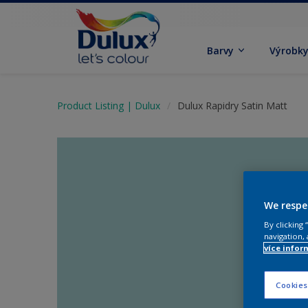
Barvy
Výrobk
Product Listing | Dulux
Dulux Rapidry Satin Matt
We respe
By clicking
navigation, 
více infor
Cookies