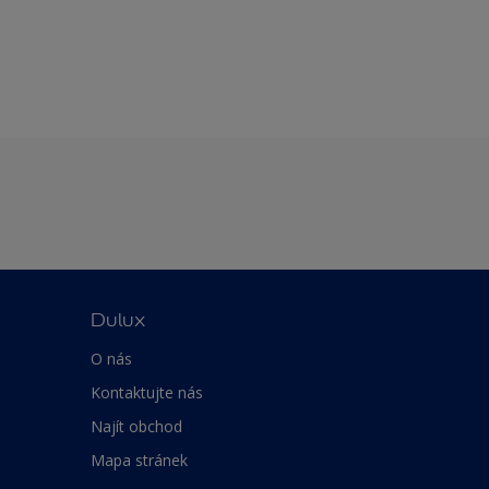
Dulux
O nás
Kontaktujte nás
Najít obchod
Mapa stránek