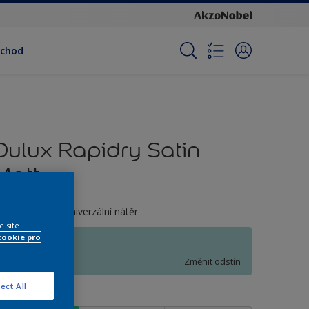
bchod
Dulux Rapidry Satin
Matt
odou ředitelný univerzální nátěr
e site
cookie pro
P6.12.76
Změnit odstín
ect All
elikost