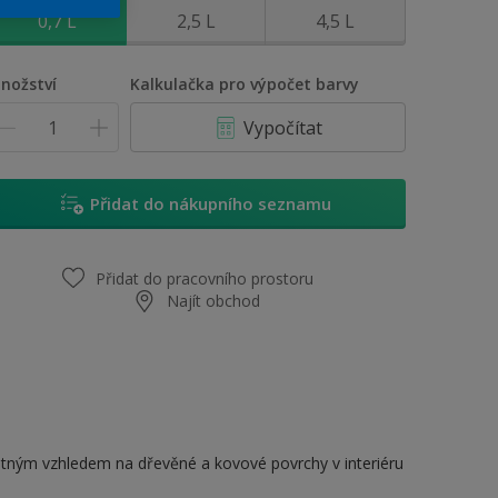
0,7 L
2,5 L
4,5 L
nožství
Kalkulačka pro výpočet barvy
Vypočítat
Přidat do nákupního seznamu
Přidat do pracovního prostoru
Najít obchod
matným vzhledem na dřevěné a kovové povrchy v interiéru