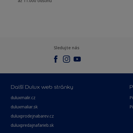
až 11.000 odstínů
Sledujte nás
Další Dulux web stránky
P
duluxmalir.cz
P
duluxmaliar.sk
P
duluxprodejnabarev.cz
duluxpredajnafarieb.sk