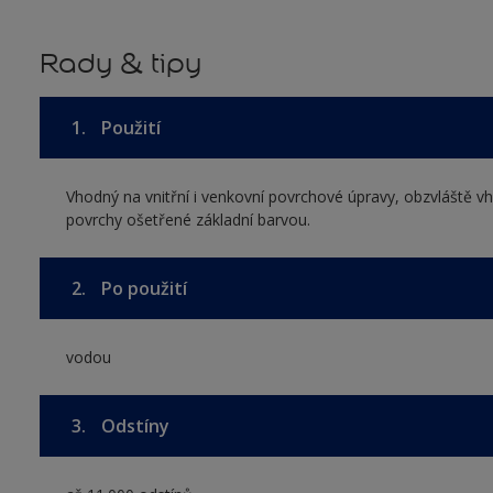
Rady & tipy
1.
Použití
Vhodný na vnitřní i venkovní povrchové úpravy, obzvláště v
povrchy ošetřené základní barvou.
2.
Po použití
vodou
3.
Odstíny