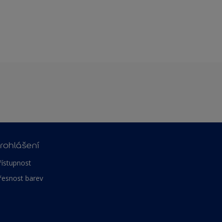
rohlášení
řístupnost
řesnost barev