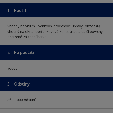
1.
Použití
Vhodný na vnitřní i venkovní povrchové úpravy, obzvláště
vhodný na okna, dveře, kovové konstrukce a další povrchy
ošetřené základní barvou.
2.
Po použití
vodou
3.
Odstíny
až 11.000 odstínů