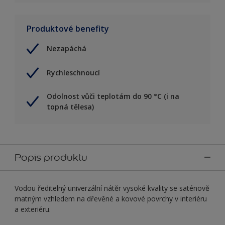
Produktové benefity
Nezapáchá
Rychleschnoucí
Odolnost vůči teplotám do 90 °C (i na
topná tělesa)
Popis produktu
Vodou ředitelný univerzální nátěr vysoké kvality se saténově
matným vzhledem na dřevěné a kovové povrchy v interiéru
a exteriéru.