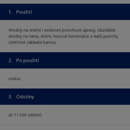
1.
Použití
Vhodný na vnitřní i venkovní povrchové úpravy, obzvláště
vhodný na okna, dveře, kovové konstrukce a další povrchy
ošetřené základní barvou.
2.
Po použití
vodou
3.
Odstíny
až 11.000 odstínů