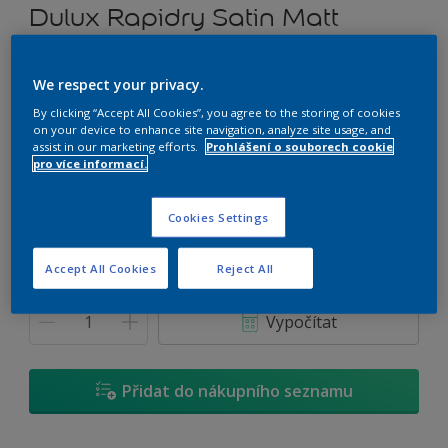
Dulux Rapidry Satin Matt
Vodou ředitelný univerzální nátěr
We respect your privacy.
By clicking “Accept All Cookies”, you agree to the storing of cookies
F0.03.66
on your device to enhance site navigation, analyze site usage, and
Změnit odstín
assist in our marketing efforts.
Prohlášení o souborech cookie
pro více informací.
Velikost
Cookies Settings
0,7 L
2,5 L
4,5 L
Accept All Cookies
Reject All
Množství
Kalkulačka pro výpočet barvy
Vypočítat
Přidat do nákupního seznamu