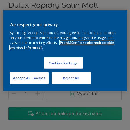
Dulux Rapidry Satin Matt
Vodou ředitelný univerzální nátěr
We respect your privacy.
By clicking “Accept All Cookies”, you agree to the storing of cookies
E0.11.67
on your device to enhance site navigation, analyze site usage, and
Změnit odstín
assist in our marketing efforts.
Prohlášení o souborech cookie
pro více informací.
Velikost
Cookies Settings
0,7 L
2,5 L
4,5 L
Accept All Cookies
Reject All
Množství
Kalkulačka pro výpočet barvy
Vypočítat
Přidat do nákupního seznamu