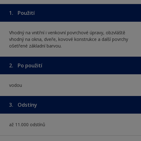
1.
Použití
Vhodný na vnitřní i venkovní povrchové úpravy, obzvláště
vhodný na okna, dveře, kovové konstrukce a další povrchy
ošetřené základní barvou.
2.
Po použití
vodou
3.
Odstíny
až 11.000 odstínů