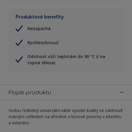
Produktové benefity
Nezapáchá
Rychleschnoucí
Odolnost vůči teplotám do 90 °C (i na
topná tělesa)
Popis produktu
Vodou ředitelný univerzální nátěr vysoké kvality se saténově
matným vzhledem na dřevěné a kovové povrchy v interiéru
a exteriéru.