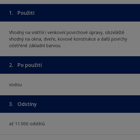
1.
Použití
Vhodný na vnitřní i venkovní povrchové úpravy, obzvláště
vhodný na okna, dveře, kovové konstrukce a další povrchy
ošetřené základní barvou.
2.
Po použití
vodou
3.
Odstíny
až 11.000 odstínů