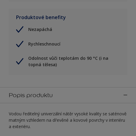
Produktové benefity
Nezapáchá
Rychleschnoucí
Odolnost vůči teplotám do 90 °C (i na
topná tělesa)
Popis produktu
Vodou ředitelný univerzální nátěr vysoké kvality se saténově
matným vzhledem na dřevěné a kovové povrchy v interiéru
a exteriéru.