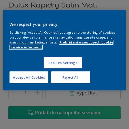
Dulux Rapidry Satin Matt
Vodou ředitelný univerzální nátěr
We respect your privacy.
By clicking “Accept All Cookies”, you agree to the storing of cookies
E0.03.84
on your device to enhance site navigation, analyze site usage, and
Změnit odstín
assist in our marketing efforts.
Prohlášení o souborech cookie
pro více informací.
Velikost
Cookies Settings
0,7 L
2,5 L
4,5 L
Accept All Cookies
Reject All
Množství
Kalkulačka pro výpočet barvy
Vypočítat
Přidat do nákupního seznamu