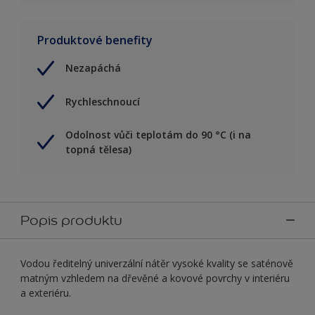
Produktové benefity
Nezapáchá
Rychleschnoucí
Odolnost vůči teplotám do 90 °C (i na
topná tělesa)
Popis produktu
Vodou ředitelný univerzální nátěr vysoké kvality se saténově
matným vzhledem na dřevěné a kovové povrchy v interiéru
a exteriéru.