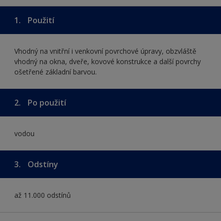
1.
Použití
Vhodný na vnitřní i venkovní povrchové úpravy, obzvláště
vhodný na okna, dveře, kovové konstrukce a další povrchy
ošetřené základní barvou.
2.
Po použití
vodou
3.
Odstíny
až 11.000 odstínů