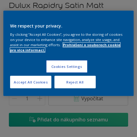
Dulux Rapidry Satin Matt
Vodou ředitelný univerzální nátěr
We respect your privacy.
By clicking “Accept All Cookies”, you agree to the storing of cookies
P8.50.31
on your device to enhance site navigation, analyze site usage, and
Změnit odstín
assist in our marketing efforts.
Prohlášení o souborech cookie
pro více informací.
Velikost
Cookies Settings
0,7 L
2,5 L
4,5 L
Accept All Cookies
Reject All
Množství
Kalkulačka pro výpočet barvy
Vypočítat
Přidat do nákupního seznamu