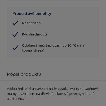
Produktové benefity
Nezapáchá
Rychleschnoucí
Odolnost vůči teplotám do 90 °C (i na
topná tělesa)
Popis produktu
Vodou ředitelný univerzální nátěr vysoké kvality se saténově
matným vzhledem na dřevěné a kovové povrchy v interiéru
a exteriéru.