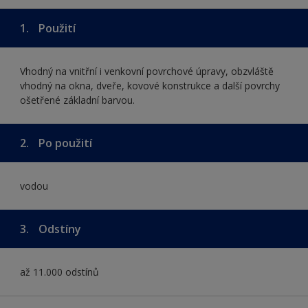
1.
Použití
Vhodný na vnitřní i venkovní povrchové úpravy, obzvláště
vhodný na okna, dveře, kovové konstrukce a další povrchy
ošetřené základní barvou.
2.
Po použití
vodou
3.
Odstíny
až 11.000 odstínů