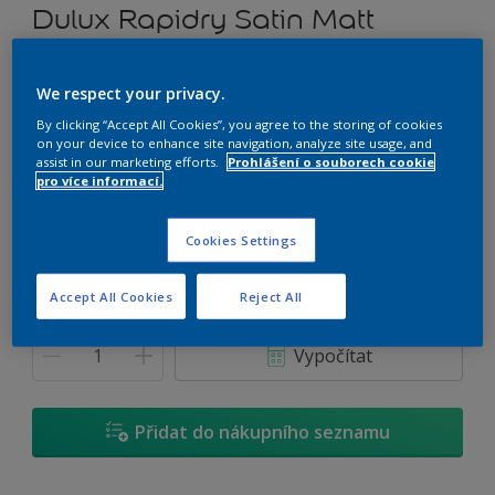
Dulux Rapidry Satin Matt
Vodou ředitelný univerzální nátěr
We respect your privacy.
By clicking “Accept All Cookies”, you agree to the storing of cookies
D6.24.75
on your device to enhance site navigation, analyze site usage, and
Změnit odstín
assist in our marketing efforts.
Prohlášení o souborech cookie
pro více informací.
Velikost
Cookies Settings
0,7 L
2,5 L
4,5 L
Accept All Cookies
Reject All
Množství
Kalkulačka pro výpočet barvy
Vypočítat
Přidat do nákupního seznamu