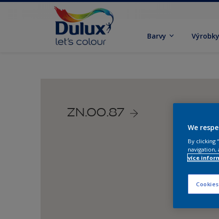
Barvy
Výrobk
ZN.00.87
We respe
By clicking
navigation, 
více infor
Cookies