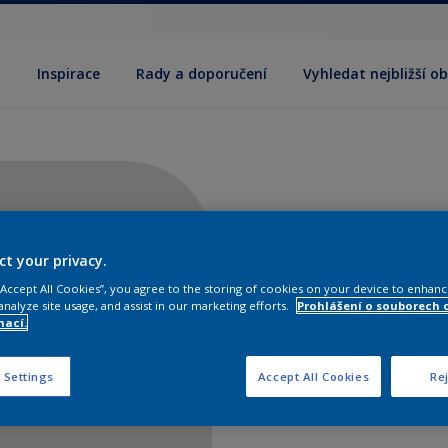
y
Inspirace
Rady a doporučení
Vyhledat nejbližší o
ct your privacy.
 “Accept All Cookies”, you agree to the storing of cookies on your device to enhanc
analyze site usage, and assist in our marketing efforts.
Prohlášení o souborech 
mací.
 Settings
Accept All Cookies
Rej