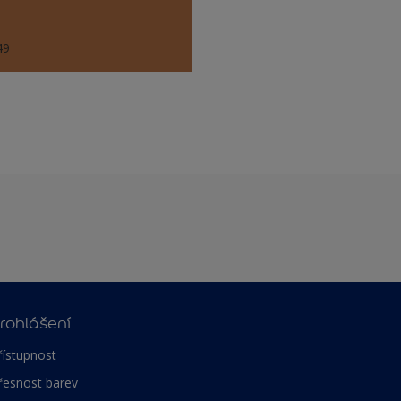
49
rohlášení
řístupnost
řesnost barev