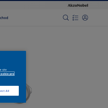
bchod
e site
cookie pro
ect All