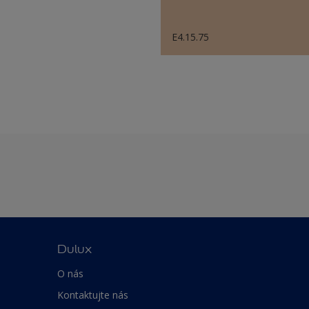
E4.15.75
Dulux
O nás
Kontaktujte nás