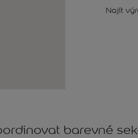
Najít vý
ordinovat barevné se