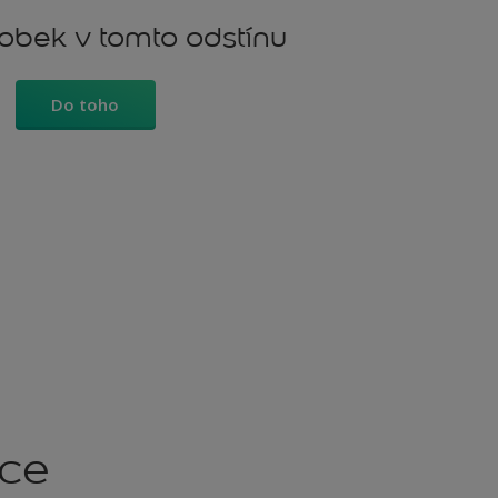
robek v tomto odstínu
Do toho
kce