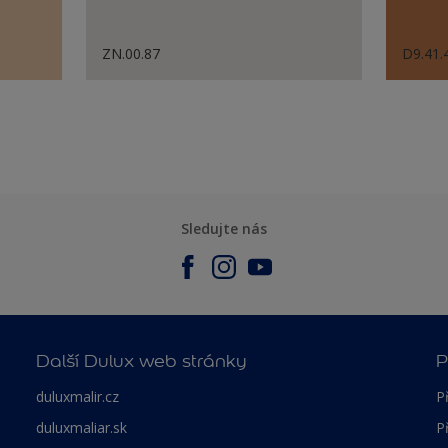
ZN.00.87
D9.41.
Sledujte nás
Další Dulux web stránky
P
duluxmalir.cz
P
duluxmaliar.sk
P