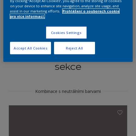
By clicking “Accept All Cookies”, you agree to the storing of cookies
Najít výrobek v tomto odstínu
on your device to enhance site navigation, analyze site usage, and
assist in our marketing efforts.
Prohlášení o souborech cookie
pro více informací.
Do toho
Cookies Settings
Accept All Cookies
Reject All
Koordinovat barevné
sekce
Kombinace s neutrálními barvami