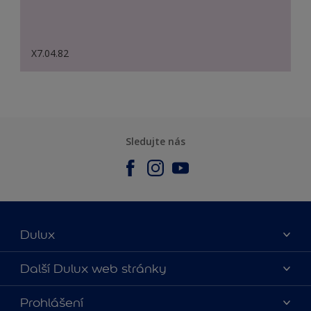
X7.04.82
Sledujte nás
Dulux
O nás
Další Dulux web stránky
Kontaktujte nás
duluxmalir.cz
Prohlášení
Najít obchod