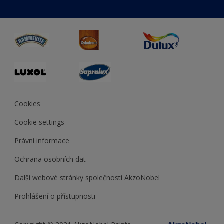
duluxmaliar.sk
Mapa stránek
Přístupnost
duluxprodejnabarev.cz
Přesnost barev
duluxpredajnafarieb.sk
Cookies
Cookie settings
Právní informace
Ochrana osobních dat
Další webové stránky společnosti AkzoNobel
Prohlášení o přístupnosti