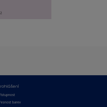
82
rohlášení
řístupnost
řesnost barev