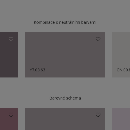
Kombinace s neutrálními barvami
Y7.03.63
CN.00.
Barevné schéma