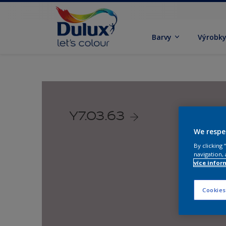
Barvy
Výrobk
Y7.03.63
We respe
By clicking
navigation, 
více infor
Cookies