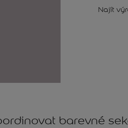
Najít vý
ordinovat barevné se