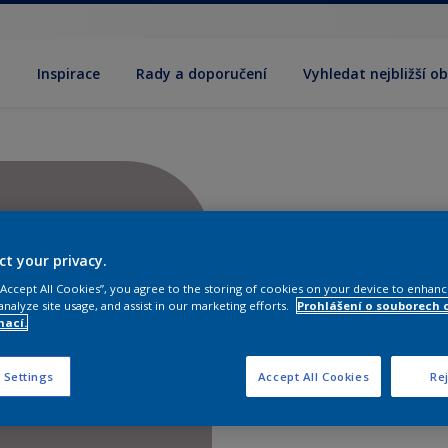
y
Inspirace
Rady a doporučení
Vyhledat nejbližší o
ct your privacy.
 “Accept All Cookies”, you agree to the storing of cookies on your device to enhanc
analyze site usage, and assist in our marketing efforts.
Prohlášení o souborech 
mací.
 Settings
Accept All Cookies
Rej