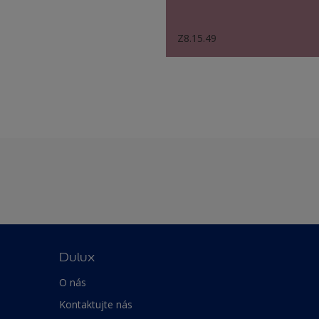
Z8.15.49
Dulux
O nás
Kontaktujte nás