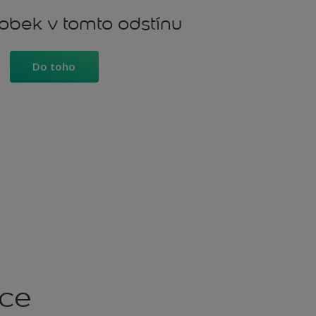
robek v tomto odstínu
Do toho
kce