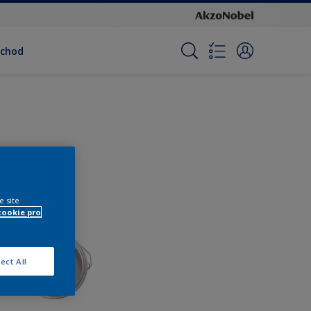
bchod
e site
cookie pro
ect All