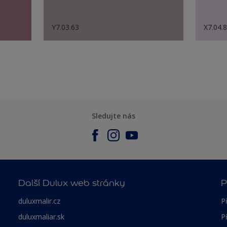
Y7.03.63
X7.04.
Sledujte nás
Další Dulux web stránky
P
duluxmalir.cz
P
duluxmaliar.sk
P