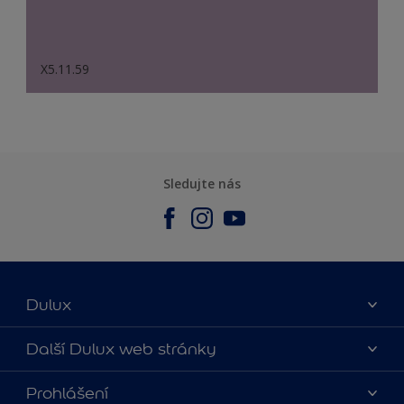
X5.11.59
Sledujte nás
Dulux
O nás
Další Dulux web stránky
Kontaktujte nás
duluxmalir.cz
Prohlášení
Najít obchod