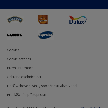
duluxmaliar.sk
Mapa stránek
Přístupnost
duluxprodejnabarev.cz
Přesnost barev
duluxpredajnafarieb.sk
Cookies
Cookie settings
Právní informace
Ochrana osobních dat
Další webové stránky společnosti AkzoNobel
Prohlášení o přístupnosti