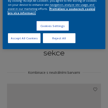
By clicking “Accept All Cookies”, you agree to the storing of cookies
Najít výrobek v tomto odstínu
on your device to enhance site navigation, analyze site usage, and
assist in our marketing efforts.
Prohlášení o souborech cookie
pro více informací.
Do toho
Cookies Settings
Accept All Cookies
Reject All
Koordinovat barevné
sekce
Kombinace s neutrálními barvami